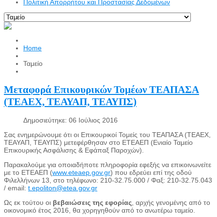
Πολιτική Απορρήτου και Προστασίας Δεδομένων
Home
Ταμείο
Μεταφορά Επικουρικών Τομέων ΤΕΑΠΑΣΑ
(ΤΕΑΕΧ, ΤΕΑΥΑΠ, ΤΕΑΥΠΣ)
Δημοσιεύτηκε: 06 Ιούλιος 2016
Σας ενημερώνουμε ότι οι Επικουρικοί Τομείς του ΤΕΑΠΑΣΑ (ΤΕΑΕΧ,
ΤΕΑΥΑΠ, ΤΕΑΥΠΣ) μετεφέρθησαν στο ΕΤΕΑΕΠ (Ενιαίο Ταμείο
Επικουρικής Ασφάλισης & Εφάπαξ Παροχών).
Παρακαλούμε για οποιαδήποτε πληροφορία εφεξής να επικοινωνείτε
με το ΕΤΕΑΕΠ (
www.eteaep.gov.gr
) που εδρεύει επί της οδού
Φιλελλήνων 13, στο τηλέφωνο: 210-32.75.000 / Φαξ: 210-32.75.043
/ email:
t.epoliton@etea.gov.gr
Ως εκ τούτου οι
βεβαιώσεις της εφορίας
, αρχής γενομένης από το
οικονομικό έτος 2016, θα χορηγηθούν από το ανωτέρω ταμείο.