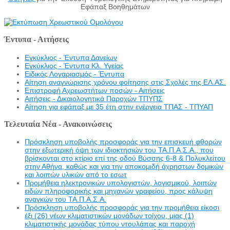
Εφάπαξ Βοηθημάτων
Έντυπα - Αιτήσεις
Εγκύκλιος - Έντυπα Δανείων
Εγκύκλιος - Έντυπα Κλ. Υγείας
Eιδικός Λογαριασμός - Έντυπα
Αίτηση αναγνώρισης χρόνου φοίτησης στις Σχολές της ΕΛ.ΑΣ.
Επιστροφή Αχρεωστήτων ποσών - Αιτήσεις
Αιτήσεις - Δικαιολογητικά Παροχών ΤΠΥΠΣ
Αίτηση για εφάπαξ με 35 έτη στην ενέργεια ΤΠΑΣ - ΤΠΥΑΠ
Τελευταία Νέα - Ανακοινώσεις
Πρόσκληση υποβολής προσφοράς για την επισκευή φθορών
στην εξωτερική όψη των ιδιοκτησιών του ΤΑ.Π.Α.Σ.Α., που
βρίσκονται στο κτίριο επί της οδού Βύσσης 6-8 & Πολυκλείτου
στην Αθήνα, καθώς και για την αποκομιδή άχρηστων δομικών
και λοιπών υλικών από το εσωτ
Προμήθεια ηλεκτρονικών υπολογιστών, λογισμικού, λοιπών
ειδών πληροφορικής και μηχανών γραφείου, προς κάλυψη
αναγκών του ΤΑ.Π.Α.Σ.Α.
Πρόσκληση υποβολής προσφοράς για την προμήθεια είκοσι
έξι (26) νέων κλιματιστικών μονάδων τοίχου, μιας (1)
κλιματιστικής μονάδας τύπου ντουλάπας και παροχή