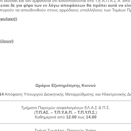
 εκδοθεί και δεν εμφαίνεται ότι κοινοποιούνται στο Τ.Ε.Α.Π.Α.Σ.Α. απ
ειται δε για φ/φα των εν λόγω αποφάσεων θα πρέπει αυτά να είν
 μπορούν να απευθυνθούν στους αρμόδιους υπαλλήλους των Τομέων Πρό
οφυλακή
)
:
Πόλεων
)
:
Ωράριο Εξυπηρέτησης Κοινού
14
Απόφαση Υπουργού Διοικητικής Μεταρρύθμισης και Ηλεκτρονικής Δι
Τμήματα Παροχών ασφαλισμένων ΕΛ.Α.Σ & Π.Σ.
(
Τ.Π.ΑΣ. – Τ.Π.Υ.Α.Π. – Τ.Π.Υ.Π.Σ.
)
Καθημερινά από
12.00
έως
14.00
Τμήμα Συμπληρ. Παροχών Υγείας