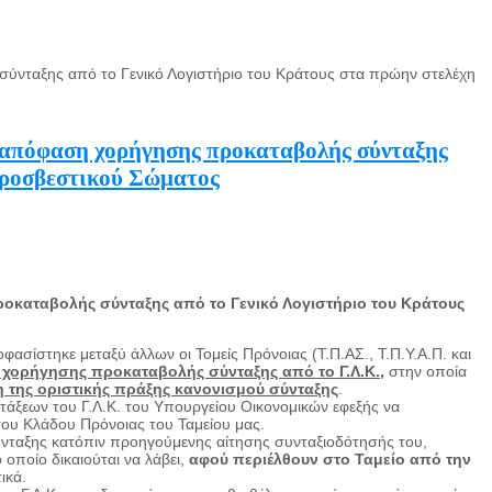
σύνταξης από το Γενικό Λογιστήριο του Κράτους στα πρώην στελέχη
ν απόφαση χορήγησης προκαταβολής σύνταξης
Πυροσβεστικού Σώματος
οκαταβολής σύνταξης από το Γενικό Λογιστήριο του Κράτους
ίστηκε μεταξύ άλλων οι Τομείς Πρόνοιας (Τ.Π.ΑΣ., Τ.Π.Υ.Α.Π. και
χορήγησης προκαταβολής σύνταξης από το Γ.Λ.Κ.
,
στην οποία
ση της οριστικής πράξης κανονισμού σύνταξη
ς
.
άξεων του Γ.Λ.Κ. του Υπουργείου Οικονομικών εφεξής να
του Κλάδου Πρόνοιας του Ταμείου μας.
ύνταξης κατόπιν προηγούμενης αίτησης συνταξιοδότησής του,
ο οποίο δικαιούται να λάβει,
αφού περιέλθουν στο Ταμείο από την
ητικά.