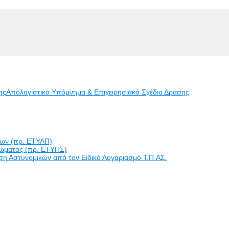
ης
Απολογιστικό Υπόμνημα & Επιχειρησιακό Σχέδιο Δράσης
εων (πρ. ΕΤΥΑΠ)
ώματος (πρ. ΕΤΥΠΣ)
η Αστυνομικών από τον Ειδικό Λογαριασμό Τ.Π.ΑΣ.