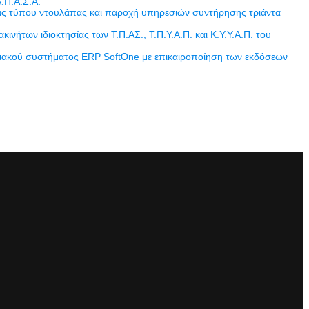
.Π.Α.Σ.Α.
άδας τύπου ντουλάπας και παροχή υπηρεσιών συντήρησης τριάντα
των ιδιοκτησίας των Τ.Π.ΑΣ., Τ.Π.Υ.Α.Π. και Κ.Υ.Υ.Α.Π. του
ριακού συστήματος ERP SoftOne με επικαιροποίηση των εκδόσεων