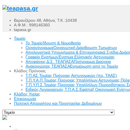
Βερανζέρου 48, Αθήνα, Τ.Κ.:10438
Α.Φ.Μ.: 998146360
tapasa.gr
Ταμείο
Το Ταμείο
Ίδρυση & Νομοθεσία
Οργανόγραμμα
Οργανωτική Διάρθρωση Τμημάτων
Απολογιστικά Υπομνήματα & Επιχειρησιακά Σχέδια Δράσ
Γραφείο Ενσήμων
Ένσημα Ελληνικής Αστυνομίας
Αποφάσεις Δ.Σ. ΤΕΑΠΑΣΑ
Πρόγραμμα Διαύγεια
Ανακοινώσεις ΤΕΑΠΑΣΑ
Ενημέρωση από το Ταμείο
Κλάδος Πρόνοιας
Τ.Π.ΑΣ.
Τομέας Πρόνοιας Αστυνομικών (πρ. ΤΑΑΣ)
Τ.Π.Υ.Α.Π.
Τομέας Προνοιας Υπαλλήλων Αστυνομιας Πόλ
Τ.Π.Υ.Π.Σ.
Τομέας Προνοιας Υπαλλήλων Πυροσβστικου Σ
Ειδικός Λογαριασμός Τ.Π.Α.Σ.
Εφάπαξ Οικονομική Ενίσχυσ
Κλάδος Υγείας
Επικοινωνία
Πολιτική Απορρήτου και Προστασίας Δεδομένων