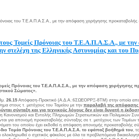
νοιας του Τ.Ε.Α.Π.Α.Σ.Α., με την απόφαση χορήγησης προκαταβολής 
ους Τομείς Πρόνοιας του Τ.Ε.Α.Π.Α.Σ.Α., με τη
ην στελέχη της Ελληνικής Αστυνομίας και του 
ίς Πρόνοιας του Τ.Ε.Α.Π.Α.Σ.Α., με την απόφαση χορήγησης πρ
στικού Σώματος».
ιθμ.
26.15
Απόφαση-Πρακτικό (Α.Δ.Α.:6ΣΩΕΟΡΡΞ-8ΤΜ) στην οποία αποφασ
θημα στους τ. μετόχους του Ταμείου με την
παραλαβή της απόφασης 
ούνται σύνταξη
και για τεχνικούς λόγους δεν είναι δυνατή η έκδο
η Κανονισμού και Εντολής Πληρωμών Στρατιωτικών και Πολεμικών Συντ
δονται για απονομή προκαταβολής σύνταξης σε τ. μετόχους των Τομέων 
 ονόματι του οποίου έχει εκδοθεί η απόφαση απονομής προκαταβολής σ
όδιο Τομέα Πρόνοιας του Τ.Ε.Α.Π.Α.Σ.Α. το εφάπαξ βοήθημά του
, τ
ι ολοκληρωθεί ο σχετικός φάκελος με όλα τα προβλεπόμενα δικαιολογ