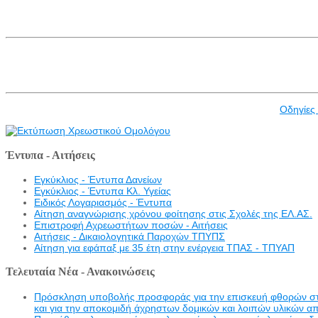
Οδηγίες
Έντυπα - Αιτήσεις
Εγκύκλιος - Έντυπα Δανείων
Εγκύκλιος - Έντυπα Κλ. Υγείας
Eιδικός Λογαριασμός - Έντυπα
Αίτηση αναγνώρισης χρόνου φοίτησης στις Σχολές της ΕΛ.ΑΣ.
Επιστροφή Αχρεωστήτων ποσών - Αιτήσεις
Αιτήσεις - Δικαιολογητικά Παροχών ΤΠΥΠΣ
Αίτηση για εφάπαξ με 35 έτη στην ενέργεια ΤΠΑΣ - ΤΠΥΑΠ
Τελευταία Νέα - Ανακοινώσεις
Πρόσκληση υποβολής προσφοράς για την επισκευή φθορών στην 
και για την αποκομιδή άχρηστων δομικών και λοιπών υλικών α