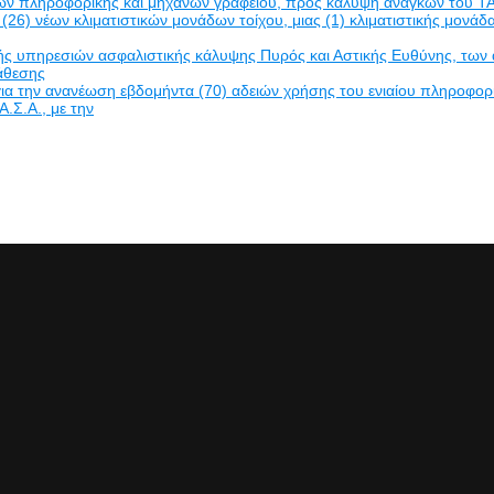
δών πληροφορικής και μηχανών γραφείου, προς κάλυψη αναγκών του ΤΑ
(26) νέων κλιματιστικών μονάδων τοίχου, μιας (1) κλιματιστικής μον
πηρεσιών ασφαλιστικής κάλυψης Πυρός και Αστικής Ευθύνης, των ακινή
νάθεσης
α την ανανέωση εβδομήντα (70) αδειών χρήσης του ενιαίου πληροφο
Α.Σ.Α., με την