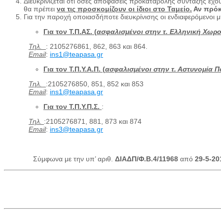
Διευκρινίζεται ότι όσες αποφάσεις προκαταβολής σύνταξης έχουν
θα πρέπει
να τις προσκομίζουν οι ίδιοι στο Ταμείο.
Αν πρόκ
Για την παροχή οποιασδήποτε διευκρίνισης οι ενδιαφερόμενοι
Για τον Τ.Π.ΑΣ. (
ασφαλισμένοι στην τ. Ελληνική Χωρ
Τηλ.
: 2105276861, 862, 863 και 864.
Email
:
ins1@teapasa.gr
Για τον Τ.Π.Υ.Α.Π. (
ασφαλισμένοι στην τ. Αστυνομία 
Τηλ.
:2105276850, 851, 852 και 853
Email
:
ins1@teapasa.gr
Για τον Τ.Π.Υ.Π.Σ.
:
Τηλ.
:2105276871, 881, 873 και 874
Email
:
ins3@teapasa.gr
Σύμφωνα με την υπ’ αριθ.
ΔΙΑΔΠ/Φ.Β.4/11968
από
29-5-20