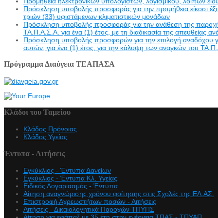
Προμήθεια ηλεκτρονικών υπολογιστών, λογισμικού, λοιπών ει
Πρόσκληση υποβολής προσφοράς για την προμήθεια είκοσι έξι 
τριών (33) υφιστάμενων κλιματιστικών μονάδων
Πρόσκληση υποβολής προσφοράς για την ανάθεση της παροχής υ
ΤΑ.Π.Α.Σ.Α. για ένα (1) έτος, με τη διαδικασία της απευθείας α
Πρόσκληση υποβολής προσφορών για την επιλογή αναδόχου γι
αυτών, για ένα (1) έτος, για την κάλυψη των αναγκών του ΤΑ.Π.
Πρόγραμμα Διαύγεια ΤΕΑΠΑΣΑ
Κλάδοι του Ταμείου
Κλάδος Πρόνοιας
Κλάδος Υγείας
Έντυπα - Αιτήσεις
Εγκύκλιος - Έντυπα Δανείων
Εγκύκλιος - Έντυπα Κλ. Υγείας
Eιδικός Λογαριασμός - Έντυπα
Αίτηση αναγνώρισης χρόνου φοίτησης στις Σχολές της ΕΛ.ΑΣ.
Επιστροφή Αχρεωστήτων ποσών - Αιτήσεις
Αιτήσεις - Δικαιολογητικά Παροχών ΤΠΥΠΣ
Αίτηση για εφάπαξ με 35 έτη στην ενέργεια ΤΠΑΣ - ΤΠΥΑΠ