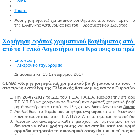
Home
Ταμείο
Χορήγηση εφάπαξ χρηματικού βοηθήματος από τους Τομείς Πρό
της Ελληνικής Αστυνομίας και του Πυροσβεστικού Σώματος
Χορήγηση εφάπαξ χρηματικού βοηθήματος από τ
από το Γενικό Λογιστήριο του Κράτους στα πρώ
Εκτύπωση
Ηλεκτρονικό ταχυδρομείο
Δημοσιεύτηκε: 13 Σεπτέμβριος 2017
ΘΕΜΑ: «Χορήγηση εφάπαξ χρηματικού βοηθήματος από τους Τομε
στα πρώην στελέχη της Ελληνικής Αστυνομίας και του Πυροσβε
Την
20-07-2017
το Δ.Σ. του Τ.Ε.Α.Π.Α.Σ.Α. εξέδωσε την υπ’ αρ
Τ.Π.Υ.Π.Σ.) να χορηγούν το δικαιούμενο εφάπαξ χρηματικό βοή
ρητά αναφέρεται ότι από τον έλεγχο των δικαιολογητικών
δικαι
Ακολούθως, το Ταμείο μας αιτήθηκε εγγράφως από τη Διεύθυνσ
κοινοποιούνται και στο Τ.Ε.Α.Π.Α.Σ.Α. οι αποφάσεις που εκδί
Κατόπιν των ανωτέρω ο κάθε τ. μέτοχος του Ταμείου μας, επ’
δύναται να κάνει χρήση αυτής και να αιτηθεί από τον αρμ
αρμόδια υπηρεσία τα οικονομικά στοιχεία
του αιτούντος κα