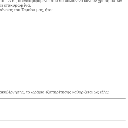
ό το Γ.Λ.Κ., οι ενδιαφερόμενοι που θα θέλουν να κάνουν χρήση αυτών
αι επικυρωμένα.
νοιας του Ταμείου μας, ήτοι:
ακυβέρνησης, το ωράριο εξυπηρέτησης καθορίζεται ως εξής: