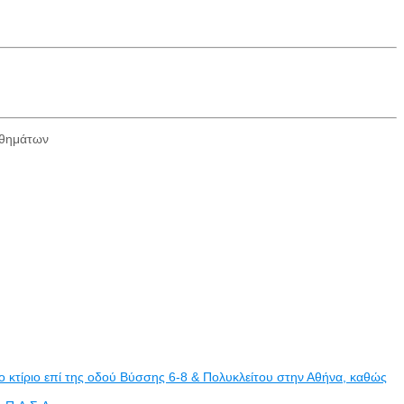
ηθημάτων
 κτίριο επί της οδού Βύσσης 6-8 & Πολυκλείτου στην Αθήνα, καθώς