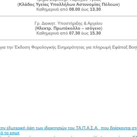
(
Κλάδος Υγείας Υπαλλήλων Αστυνομίας Πόλεων
)
Καθημερινά από
08.00
έως
13.30
Γρ. Διοικητ. Υποστήριξης & Αρχείου
(
Ηλεκτρ. Πρωτόκολλο – ισόγειο
)
Καθημερινά από
07.30
έως
15.30
για την Έκδοση Φορολογικής Ενημερότητας για πληρωμή Εφάπαξ Βο
εξωτερική όψη των ιδιοκτησιών του ΤΑ.Π.Α.Σ.Α., που βρίσκονται στο
πό το εσωτ