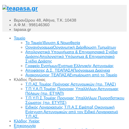
Βερανζέρου 48, Αθήνα, Τ.Κ.:10438
Α.Φ.Μ.: 998146360
tapasa.gr
Ταμείο
Το Ταμείο
Ίδρυση & Νομοθεσία
Οργανόγραμμα
Οργανωτική Διάρθρωση Τμημάτων
Απολογιστικά Υπομνήματα & Επιχειρησιακά Σχέδια
Δράσης
Απολογιστικό Υπόμνημα & Επιχειρησιακό
Σχέδιο Δράσης
Γραφείο Ενσήμων
Ένσημα Ελληνικής Αστυνομίας
Αποφάσεις Δ.Σ. ΤΕΑΠΑΣΑ
Πρόγραμμα Διαύγεια
Ανακοινώσεις ΤΕΑΠΑΣΑ
Ενημέρωση από το Ταμείο
Κλάδος Πρόνοιας
Τ.Π.ΑΣ.
Τομέας Πρόνοιας Αστυνομικών (πρ. ΤΑΑΣ)
Τ.Π.Υ.Α.Π.
Τομέας Προνοιας Υπαλλήλων Αστυνομιας
Πόλεων (πρ. ΕΤΥΑΠ)
Τ.Π.Υ.Π.Σ.
Τομέας Προνοιας Υπαλλήλων Πυροσβστικου
Σώματος (πρ. ΕΤΥΠΣ)
Ειδικός Λογαριασμός Τ.Π.Α.Σ.
Εφάπαξ Οικονομική
Ενίσχυση Αστυνομικών από τον Ειδικό Λογαριασμό
Τ.Π.ΑΣ.
Κλάδος Υγείας
Επικοινωνία