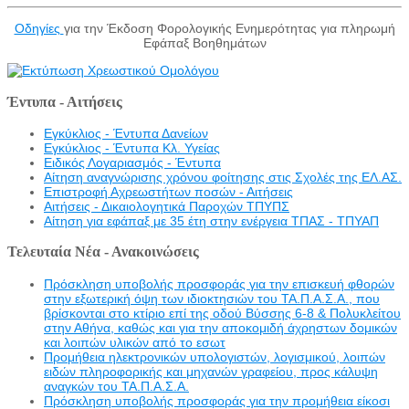
Οδηγίες
για την Έκδοση Φορολογικής Ενημερότητας για πληρωμή
Εφάπαξ Βοηθημάτων
Έντυπα - Αιτήσεις
Εγκύκλιος - Έντυπα Δανείων
Εγκύκλιος - Έντυπα Κλ. Υγείας
Eιδικός Λογαριασμός - Έντυπα
Αίτηση αναγνώρισης χρόνου φοίτησης στις Σχολές της ΕΛ.ΑΣ.
Επιστροφή Αχρεωστήτων ποσών - Αιτήσεις
Αιτήσεις - Δικαιολογητικά Παροχών ΤΠΥΠΣ
Αίτηση για εφάπαξ με 35 έτη στην ενέργεια ΤΠΑΣ - ΤΠΥΑΠ
Τελευταία Νέα - Ανακοινώσεις
Πρόσκληση υποβολής προσφοράς για την επισκευή φθορών
στην εξωτερική όψη των ιδιοκτησιών του ΤΑ.Π.Α.Σ.Α., που
βρίσκονται στο κτίριο επί της οδού Βύσσης 6-8 & Πολυκλείτου
στην Αθήνα, καθώς και για την αποκομιδή άχρηστων δομικών
και λοιπών υλικών από το εσωτ
Προμήθεια ηλεκτρονικών υπολογιστών, λογισμικού, λοιπών
ειδών πληροφορικής και μηχανών γραφείου, προς κάλυψη
αναγκών του ΤΑ.Π.Α.Σ.Α.
Πρόσκληση υποβολής προσφοράς για την προμήθεια είκοσι