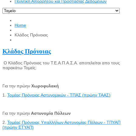
Πολιτική Απορρήτου και Προστασίας Δεδομένων
Home
Κλάδος Πρόνοιας
Κλάδος Πρόνοιας
Ο Κλάδος Πρόνοιας του Τ.Ε.Α.Π.Α.Σ.Α. αποτελείται απο τους
παρακάτω Τομείς:
Για την πρώην
Χωροφυλακή
1.
Τομέας Πρόνοιας Αστυνομικών - ΤΠΑΣ (πρώην ΤΑΑΣ)
Για την πρώην
Αστυνομία Πόλεων
2.
Τομέας Πρόνοιας Υπαλλήλων Αστυνομίας Πόλεων - ΤΠΥΑΠ
(πρώην ΕΤΥΑΠ)