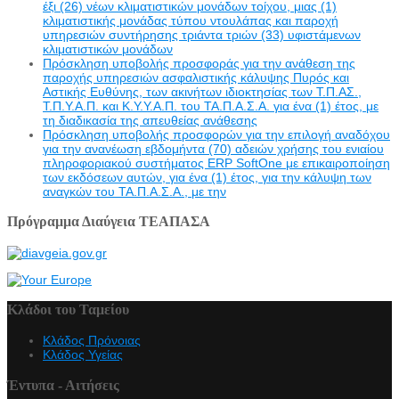
έξι (26) νέων κλιματιστικών μονάδων τοίχου, μιας (1)
κλιματιστικής μονάδας τύπου ντουλάπας και παροχή
υπηρεσιών συντήρησης τριάντα τριών (33) υφιστάμενων
κλιματιστικών μονάδων
Πρόσκληση υποβολής προσφοράς για την ανάθεση της
παροχής υπηρεσιών ασφαλιστικής κάλυψης Πυρός και
Αστικής Ευθύνης, των ακινήτων ιδιοκτησίας των Τ.Π.ΑΣ.,
Τ.Π.Υ.Α.Π. και Κ.Υ.Υ.Α.Π. του ΤΑ.Π.Α.Σ.Α. για ένα (1) έτος, με
τη διαδικασία της απευθείας ανάθεσης
Πρόσκληση υποβολής προσφορών για την επιλογή αναδόχου
για την ανανέωση εβδομήντα (70) αδειών χρήσης του ενιαίου
πληροφοριακού συστήματος ERP SoftOne με επικαιροποίηση
των εκδόσεων αυτών, για ένα (1) έτος, για την κάλυψη των
αναγκών του ΤΑ.Π.Α.Σ.Α., με την
Πρόγραμμα Διαύγεια ΤΕΑΠΑΣΑ
Κλάδοι του Ταμείου
Κλάδος Πρόνοιας
Κλάδος Υγείας
Έντυπα - Αιτήσεις