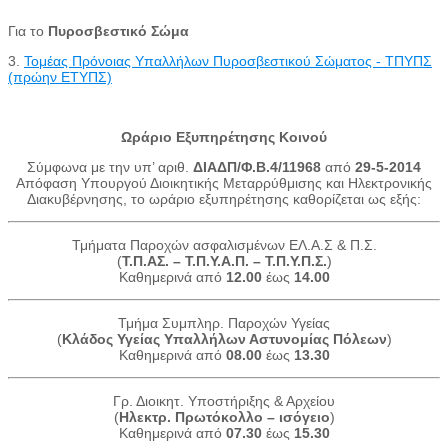
Για το
Πυροσβεστικό Σώμα
3.
Τομέας Πρόνοιας Υπαλλήλων Πυροσβεστικού Σώματος - ΤΠΥΠΣ
(πρώην ΕΤΥΠΣ)
Ωράριο Εξυπηρέτησης Κοινού
Σύμφωνα με την υπ’ αριθ.
ΔΙΑΔΠ/Φ.Β.4/11968
από
29-5-2014
Απόφαση Υπουργού Διοικητικής Μεταρρύθμισης και Ηλεκτρονικής
Διακυβέρνησης, το ωράριο εξυπηρέτησης καθορίζεται ως εξής:
Τμήματα Παροχών ασφαλισμένων ΕΛ.Α.Σ & Π.Σ.
(
Τ.Π.ΑΣ. – Τ.Π.Υ.Α.Π. – Τ.Π.Υ.Π.Σ.
)
Καθημερινά από
12.00
έως
14.00
Τμήμα Συμπληρ. Παροχών Υγείας
(
Κλάδος Υγείας Υπαλλήλων Αστυνομίας Πόλεων
)
Καθημερινά από
08.00
έως
13.30
Γρ. Διοικητ. Υποστήριξης & Αρχείου
(
Ηλεκτρ. Πρωτόκολλο – ισόγειο
)
Καθημερινά από
07.30
έως
15.30