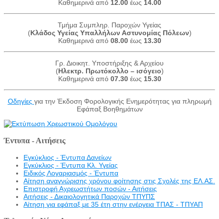
Καθημερινά από
12.00
έως
14.00
Τμήμα Συμπληρ. Παροχών Υγείας
(
Κλάδος Υγείας Υπαλλήλων Αστυνομίας Πόλεων
)
Καθημερινά από
08.00
έως
13.30
Γρ. Διοικητ. Υποστήριξης & Αρχείου
(
Ηλεκτρ. Πρωτόκολλο – ισόγειο
)
Καθημερινά από
07.30
έως
15.30
Οδηγίες
για την Έκδοση Φορολογικής Ενημερότητας για πληρωμή
Εφάπαξ Βοηθημάτων
Έντυπα - Αιτήσεις
Εγκύκλιος - Έντυπα Δανείων
Εγκύκλιος - Έντυπα Κλ. Υγείας
Eιδικός Λογαριασμός - Έντυπα
Αίτηση αναγνώρισης χρόνου φοίτησης στις Σχολές της ΕΛ.ΑΣ.
Επιστροφή Αχρεωστήτων ποσών - Αιτήσεις
Αιτήσεις - Δικαιολογητικά Παροχών ΤΠΥΠΣ
Αίτηση για εφάπαξ με 35 έτη στην ενέργεια ΤΠΑΣ - ΤΠΥΑΠ