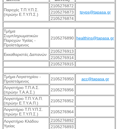
2105276872
Παροχές Τ.Π.Υ.Π.Σ.
2105276873
tpyps@tapasa.gr
(πρώην Ε.Τ.Υ.Π.Σ.)
2105276874
Τμήμα
Συμπληρωματικών
2105276890
healthins@tapasa.gr
Παροχών Υγείας -
Προϊστάμενος
2105276913
Εκκαθαριστές Δαπανών
2105276914
2105276915
Τμήμα Λογιστηρίου -
2105276950
acc@tapasa.gr
Προϊστάμενος
Λογιστήριο Τ.Π.Α.Σ.
2105276956
(πρώην Τ.Α.Α.Σ.)
Λογιστήριο Τ.Π.Υ.Α.Π.
2105276952
(πρώην Ε.Τ.Υ.Α.Π.)
Λογιστήριο Τ.Π.Υ.Π.Σ.
2105276964
(πρώην Ε.Τ.Υ.Π.Σ.)
2105276892
Λογιστήριο Κλάδου
Υγείας
2105276893