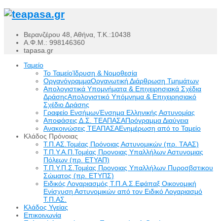
Βερανζέρου 48, Αθήνα, Τ.Κ.:10438
Α.Φ.Μ.: 998146360
tapasa.gr
Ταμείο
Το Ταμείο
Ίδρυση & Νομοθεσία
Οργανόγραμμα
Οργανωτική Διάρθρωση Τμημάτων
Απολογιστικά Υπομνήματα & Επιχειρησιακά Σχέδια
Δράσης
Απολογιστικό Υπόμνημα & Επιχειρησιακό
Σχέδιο Δράσης
Γραφείο Ενσήμων
Ένσημα Ελληνικής Αστυνομίας
Αποφάσεις Δ.Σ. ΤΕΑΠΑΣΑ
Πρόγραμμα Διαύγεια
Ανακοινώσεις ΤΕΑΠΑΣΑ
Ενημέρωση από το Ταμείο
Κλάδος Πρόνοιας
Τ.Π.ΑΣ.
Τομέας Πρόνοιας Αστυνομικών (πρ. ΤΑΑΣ)
Τ.Π.Υ.Α.Π.
Τομέας Προνοιας Υπαλλήλων Αστυνομιας
Πόλεων (πρ. ΕΤΥΑΠ)
Τ.Π.Υ.Π.Σ.
Τομέας Προνοιας Υπαλλήλων Πυροσβστικου
Σώματος (πρ. ΕΤΥΠΣ)
Ειδικός Λογαριασμός Τ.Π.Α.Σ.
Εφάπαξ Οικονομική
Ενίσχυση Αστυνομικών από τον Ειδικό Λογαριασμό
Τ.Π.ΑΣ.
Κλάδος Υγείας
Επικοινωνία