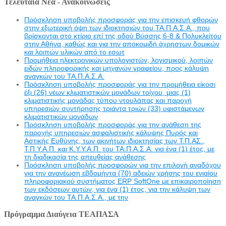
Τελευταία Νέα - Ανακοινώσεις
Πρόσκληση υποβολής προσφοράς για την επισκευή φθορών
στην εξωτερική όψη των ιδιοκτησιών του ΤΑ.Π.Α.Σ.Α., που
βρίσκονται στο κτίριο επί της οδού Βύσσης 6-8 & Πολυκλείτου
στην Αθήνα, καθώς και για την αποκομιδή άχρηστων δομικών
και λοιπών υλικών από το εσωτ
Προμήθεια ηλεκτρονικών υπολογιστών, λογισμικού, λοιπών
ειδών πληροφορικής και μηχανών γραφείου, προς κάλυψη
αναγκών του ΤΑ.Π.Α.Σ.Α.
Πρόσκληση υποβολής προσφοράς για την προμήθεια είκοσι
έξι (26) νέων κλιματιστικών μονάδων τοίχου, μιας (1)
κλιματιστικής μονάδας τύπου ντουλάπας και παροχή
υπηρεσιών συντήρησης τριάντα τριών (33) υφιστάμενων
κλιματιστικών μονάδων
Πρόσκληση υποβολής προσφοράς για την ανάθεση της
παροχής υπηρεσιών ασφαλιστικής κάλυψης Πυρός και
Αστικής Ευθύνης, των ακινήτων ιδιοκτησίας των Τ.Π.ΑΣ.,
Τ.Π.Υ.Α.Π. και Κ.Υ.Υ.Α.Π. του ΤΑ.Π.Α.Σ.Α. για ένα (1) έτος, με
τη διαδικασία της απευθείας ανάθεσης
Πρόσκληση υποβολής προσφορών για την επιλογή αναδόχου
για την ανανέωση εβδομήντα (70) αδειών χρήσης του ενιαίου
πληροφοριακού συστήματος ERP SoftOne με επικαιροποίηση
των εκδόσεων αυτών, για ένα (1) έτος, για την κάλυψη των
αναγκών του ΤΑ.Π.Α.Σ.Α., με την
Πρόγραμμα Διαύγεια ΤΕΑΠΑΣΑ