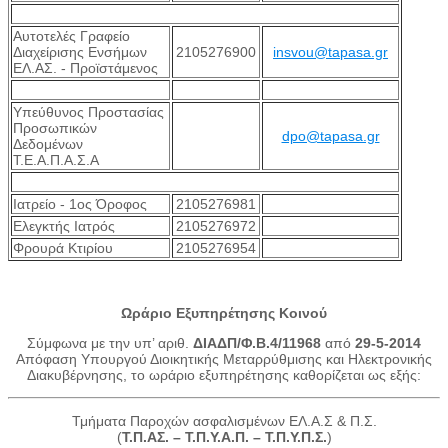
Αυτοτελές Γραφείο
Διαχείρισης Ενσήμων
2105276900
insvou@tapasa.gr
ΕΛ.ΑΣ. - Προϊστάμενος
Υπεύθυνος Προστασίας
Προσωπικών
dpo@tapasa.gr
Δεδομένων
Τ.Ε.Α.Π.Α.Σ.Α
Ιατρείο - 1ος Όροφος
2105276981
Ελεγκτής Ιατρός
2105276972
Φρουρά Κτιρίου
2105276954
Ωράριο Εξυπηρέτησης Κοινού
Σύμφωνα με την υπ’ αριθ.
ΔΙΑΔΠ/Φ.Β.4/11968
από
29-5-2014
Απόφαση Υπουργού Διοικητικής Μεταρρύθμισης και Ηλεκτρονικής
Διακυβέρνησης, το ωράριο εξυπηρέτησης καθορίζεται ως εξής:
Τμήματα Παροχών ασφαλισμένων ΕΛ.Α.Σ & Π.Σ.
(
Τ.Π.ΑΣ. – Τ.Π.Υ.Α.Π. – Τ.Π.Υ.Π.Σ.
)