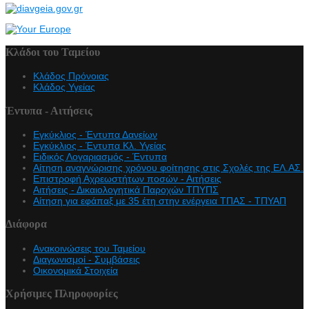
Κλάδοι του Ταμείου
Κλάδος Πρόνοιας
Κλάδος Υγείας
Έντυπα - Αιτήσεις
Εγκύκλιος - Έντυπα Δανείων
Εγκύκλιος - Έντυπα Κλ. Υγείας
Eιδικός Λογαριασμός - Έντυπα
Αίτηση αναγνώρισης χρόνου φοίτησης στις Σχολές της ΕΛ.ΑΣ.
Επιστροφή Αχρεωστήτων ποσών - Αιτήσεις
Αιτήσεις - Δικαιολογητικά Παροχών ΤΠΥΠΣ
Αίτηση για εφάπαξ με 35 έτη στην ενέργεια ΤΠΑΣ - ΤΠΥΑΠ
Διάφορα
Ανακοινώσεις του Ταμείου
Διαγωνισμοί - Συμβάσεις
Οικονομικά Στοιχεία
Χρήσιμες Πληροφορίες