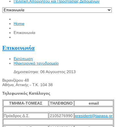
Πολιτική Απορρήτου και Προστασίας Δεδομένων
Home
Επικοινωνία
Επικοινωνία
Εκτύπωση
Ηλεκτρονικό ταχυδρομείο
Δημοσιεύτηκε: 06 Αύγουστος 2013
Βερανζέρου 48
Αθήνα, Αττικής - Τ.Κ. 104 38
Τηλεφωνικός Κατάλογος
ΤΜΗΜΑ-ΤΟΜΕΑΣ
ΤΗΛΕΦΩΝΟ
email
Πρόεδρος Δ.Σ.
2105276990
president@tapasa.gr