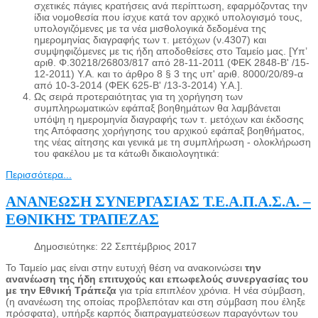
σχετικές πάγιες κρατήσεις ανά περίπτωση, εφαρμόζοντας την
ίδια νομοθεσία που ίσχυε κατά τον αρχικό υπολογισμό τους,
υπολογιζόμενες με τα νέα μισθολογικά δεδομένα της
ημερομηνίας διαγραφής των τ. μετόχων (ν.4307) και
συμψηφιζόμενες με τις ήδη αποδοθείσες στο Ταμείο μας. [Υπ’
αριθ. Φ.30218/26803/817 από 28-11-2011 (ΦΕΚ 2848-Β' /15-
12-2011) Υ.Α. και το άρθρο 8 § 3 της υπ' αριθ. 8000/20/89-α
από 10-3-2014 (ΦΕΚ 625-Β' /13-3-2014) Υ.Α.].
Ως σειρά προτεραιότητας για τη χορήγηση των
συμπληρωματικών εφάπαξ βοηθημάτων θα λαμβάνεται
υπόψη η ημερομηνία διαγραφής των τ. μετόχων και έκδοσης
της Απόφασης χορήγησης του αρχικού εφάπαξ βοηθήματος,
της νέας αίτησης και γενικά με τη συμπλήρωση - ολοκλήρωση
του φακέλου με τα κάτωθι δικαιολογητικά:
Περισσότερα...
ΑΝΑΝΕΩΣΗ ΣΥΝΕΡΓΑΣΙΑΣ Τ.Ε.Α.Π.Α.Σ.Α. –
ΕΘΝΙΚΗΣ ΤΡΑΠΕΖΑΣ
Δημοσιεύτηκε: 22 Σεπτέμβριος 2017
Το Ταμείο μας είναι στην ευτυχή θέση να ανακοινώσει
την
ανανέωση της ήδη επιτυχούς και επωφελούς συνεργασίας του
με την Εθνική Τράπεζα
για τρία επιπλέον χρόνια. Η νέα σύμβαση,
(η ανανέωση της οποίας προβλεπόταν και στη σύμβαση που έληξε
πρόσφατα), υπήρξε καρπός διαπραγματεύσεων παραγόντων του