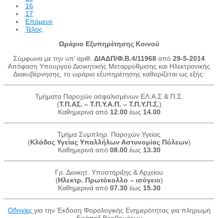
16
17
Επόμενο
Τέλος
Ωράριο Εξυπηρέτησης Κοινού
Σύμφωνα με την υπ’ αριθ.
ΔΙΑΔΠ/Φ.Β.4/11968
από
29-5-2014
Απόφαση Υπουργού Διοικητικής Μεταρρύθμισης και Ηλεκτρονικής
Διακυβέρνησης, το ωράριο εξυπηρέτησης καθορίζεται ως εξής:
Τμήματα Παροχών ασφαλισμένων ΕΛ.Α.Σ & Π.Σ.
(
Τ.Π.ΑΣ. – Τ.Π.Υ.Α.Π. – Τ.Π.Υ.Π.Σ.
)
Καθημερινά από
12.00
έως
14.00
Τμήμα Συμπληρ. Παροχών Υγείας
(
Κλάδος Υγείας Υπαλλήλων Αστυνομίας Πόλεων
)
Καθημερινά από
08.00
έως
13.30
Γρ. Διοικητ. Υποστήριξης & Αρχείου
(
Ηλεκτρ. Πρωτόκολλο – ισόγειο
)
Καθημερινά από
07.30
έως
15.30
Οδηγίες
για την Έκδοση Φορολογικής Ενημερότητας για πληρωμή
Εφάπαξ Βοηθημάτων