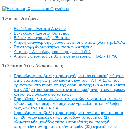
Έντυπα - Αιτήσεις
Εγκύκλιος - Έντυπα Δανείων
Εγκύκλιος - Έντυπα Κλ. Υγείας
Eιδικός Λογαριασμός - Έντυπα
Αίτηση αναγνώρισης χρόνου φοίτησης στις Σχολές της ΕΛ.ΑΣ.
Επιστροφή Αχρεωστήτων ποσών - Αιτήσεις
Αιτήσεις - Δικαιολογητικά Παροχών ΤΠΥΠΣ
Αίτηση για εφάπαξ με 35 έτη στην ενέργεια ΤΠΑΣ - ΤΠΥΑΠ
Τελευταία Νέα - Ανακοινώσεις
Πρόσκληση υποβολής προσφοράς για την επισκευή φθορών
στην εξωτερική όψη των ιδιοκτησιών του ΤΑ.Π.Α.Σ.Α., που
βρίσκονται στο κτίριο επί της οδού Βύσσης 6-8 & Πολυκλείτου
στην Αθήνα, καθώς και για την αποκομιδή άχρηστων δομικών
και λοιπών υλικών από το εσωτ
Προμήθεια ηλεκτρονικών υπολογιστών, λογισμικού, λοιπών
ειδών πληροφορικής και μηχανών γραφείου, προς κάλυψη
αναγκών του ΤΑ.Π.Α.Σ.Α.
Πρόσκληση υποβολής προσφοράς για την προμήθεια είκοσι
έξι (26) νέων κλιματιστικών μονάδων τοίχου, μιας (1)
κλιματιστικής μονάδας τύπου ντουλάπας και παροχή
υπηρεσιών συντήρησης τριάντα τριών (33) υφιστάμενων