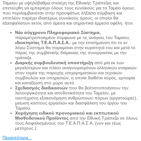
Ταμείου με υψηλόβαθμα στελέχη της Εθνικής Τράπεζας και
επετεύχθη να εμπεριέχει όλους τους ευνοϊκούς για το Ταμείο όρους
που περιλαμβανόταν στην προσφάτως λήξασα σύμβαση και
επιπλέον παρέχει ιδιαιτέρως ευνοϊκούς όρους, οι οποίοι θα
εξασφαλίσουν εκτός από άμεσα και σημαντικά έμμεσα οφέλη, ήτοι:
Νέο σύγχρονο Πληροφοριακό Σύστημα,
παραμετροποιημένο σύμφωνα με τις ανάγκες του Ταμείου,
ιδιοκτησίας Τ.Ε.Α.Π.Α.Σ.Α.
, με την επισήμανση ότι το εν
λόγω Σύστημα θα παραμείνει στην κυριότητά του και μετά το
πέρας της συμβατικής διάρκειας της συνεργασίας με την
τράπεζα.
Διαρκής συμβουλευτική υποστήριξη
από μία εκ των
μεγαλύτερων και πλέον αναγνωρισμένων ελληνικών εταιρειών
στον τομέα της παροχής επιχειρηματικών και τεχνικών
συμβουλών και υπηρεσιών, η οποία διαθέτει κύρος, εμπειρία
και καταξίωση στο χώρο αυτό.
Σχεδιασμός διαδικασιών
που θα βελτιστοποιήσουν την
λειτουργικότητα και αποδοτικότητα του Ταμείου, με
ταυτόχρονη εξοικονόμηση ανθρώπινων πόρων (εργατοώρες),
μείωση κόστους εργασιών και διασφάλιση του έργου του
Ταμείου.
Χορήγηση ειδικού προνομιακού και εκπτωτικού
Μισθοδοτικού Προϊόντος
από την Εθνική Τράπεζα σε όλους
τους Ασφαλισμένους του Τ.Ε.Α.Π.Α.Σ.Α. (νυν και τέως
μετόχους ).
Περισσότερα...