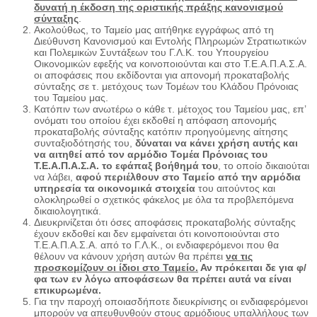
δυνατή η έκδοση της οριστικής πράξης κανονισμού
σύνταξη
ς
.
Ακολούθως, το Ταμείο μας αιτήθηκε εγγράφως από τη
Διεύθυνση Κανονισμού και Εντολής Πληρωμών Στρατιωτικών
και Πολεμικών Συντάξεων του Γ.Λ.Κ. του Υπουργείου
Οικονομικών εφεξής να κοινοποιούνται και στο Τ.Ε.Α.Π.Α.Σ.Α.
οι αποφάσεις που εκδίδονται για απονομή προκαταβολής
σύνταξης σε τ. μετόχους των Τομέων του Κλάδου Πρόνοιας
του Ταμείου μας.
Κατόπιν των ανωτέρω ο κάθε τ. μέτοχος του Ταμείου μας, επ’
ονόματι του οποίου έχει εκδοθεί η απόφαση απονομής
προκαταβολής σύνταξης κατόπιν προηγούμενης αίτησης
συνταξιοδότησής του,
δύναται να κάνει χρήση αυτής και
να αιτηθεί από τον αρμόδιο Τομέα Πρόνοιας του
Τ.Ε.Α.Π.Α.Σ.Α. το εφάπαξ βοήθημά του
, το οποίο δικαιούται
να λάβει,
αφού περιέλθουν στο Ταμείο από την αρμόδια
υπηρεσία τα οικονομικά στοιχεία
του αιτούντος και
ολοκληρωθεί ο σχετικός φάκελος με όλα τα προβλεπόμενα
δικαιολογητικά.
Διευκρινίζεται ότι όσες αποφάσεις προκαταβολής σύνταξης
έχουν εκδοθεί και δεν εμφαίνεται ότι κοινοποιούνται στο
Τ.Ε.Α.Π.Α.Σ.Α. από το Γ.Λ.Κ., οι ενδιαφερόμενοι που θα
θέλουν να κάνουν χρήση αυτών θα πρέπει
να τις
προσκομίζουν οι ίδιοι στο Ταμείο.
Αν πρόκειται δε για φ/
φα των εν λόγω αποφάσεων θα πρέπει αυτά να είναι
επικυρωμένα.
Για την παροχή οποιασδήποτε διευκρίνισης οι ενδιαφερόμενοι
μπορούν να απευθυνθούν στους αρμόδιους υπαλλήλους των