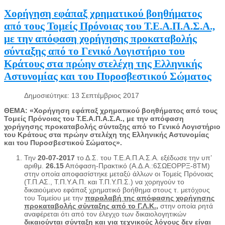
Χορήγηση εφάπαξ χρηματικού βοηθήματος
από τους Τομείς Πρόνοιας του Τ.Ε.Α.Π.Α.Σ.Α.,
με την απόφαση χορήγησης προκαταβολής
σύνταξης από το Γενικό Λογιστήριο του
Κράτους στα πρώην στελέχη της Ελληνικής
Αστυνομίας και του Πυροσβεστικού Σώματος
Δημοσιεύτηκε: 13 Σεπτέμβριος 2017
ΘΕΜΑ: «Χορήγηση εφάπαξ χρηματικού βοηθήματος από τους
Τομείς Πρόνοιας του Τ.Ε.Α.Π.Α.Σ.Α., με την απόφαση
χορήγησης προκαταβολής σύνταξης από το Γενικό Λογιστήριο
του Κράτους στα πρώην στελέχη της Ελληνικής Αστυνομίας
και του Πυροσβεστικού Σώματος».
Την
20-07-2017
το Δ.Σ. του Τ.Ε.Α.Π.Α.Σ.Α. εξέδωσε την υπ’
αριθμ.
26.15
Απόφαση-Πρακτικό (Α.Δ.Α.:6ΣΩΕΟΡΡΞ-8ΤΜ)
στην οποία αποφασίστηκε μεταξύ άλλων οι Τομείς Πρόνοιας
(Τ.Π.ΑΣ., Τ.Π.Υ.Α.Π. και Τ.Π.Υ.Π.Σ.) να χορηγούν το
δικαιούμενο εφάπαξ χρηματικό βοήθημα στους τ. μετόχους
του Ταμείου με την
παραλαβή της απόφασης χορήγησης
προκαταβολής σύνταξης από το Γ.Λ.Κ.
,
στην οποία ρητά
αναφέρεται ότι από τον έλεγχο των δικαιολογητικών
δικαιούνται σύνταξη
και για τεχνικούς λόγους δεν είναι