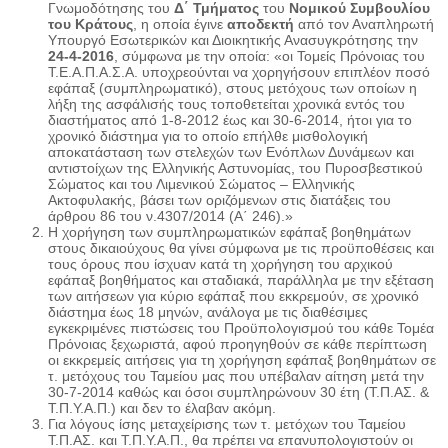
Γνωμοδότησης του
Δ΄ Τμήματος
του
Νομικού Συμβουλίου
του Κράτους
, η οποία έγινε
αποδεκτή
από τον Αναπληρωτή
Υπουργό Εσωτερικών και Διοικητικής Ανασυγκρότησης την
24-4-2016
, σύμφωνα με την οποία: «οι Τομείς Πρόνοιας του
Τ.Ε.Α.Π.Α.Σ.Α. υποχρεούνται να χορηγήσουν επιπλέον ποσό
εφάπαξ (συμπληρωματικό), στους μετόχους των οποίων η
λήξη της ασφάλισής τους τοποθετείται χρονικά εντός του
διαστήματος από 1-8-2012 έως και 30-6-2014, ήτοι για το
χρονικό διάστημα για το οποίο επήλθε μισθολογική
αποκατάσταση των στελεχών των Ενόπλων Δυνάμεων και
αντιστοίχων της Ελληνικής Αστυνομίας, του Πυροσβεστικού
Σώματος και του Λιμενικού Σώματος – Ελληνικής
Ακτοφυλακής, βάσει των οριζόμενων στις διατάξεις του
άρθρου 86 του ν.4307/2014 (Α΄ 246).»
Η χορήγηση των συμπληρωματικών εφάπαξ βοηθημάτων
στους δικαιούχους θα γίνει σύμφωνα με τις προϋποθέσεις και
τους όρους που ίσχυαν κατά τη χορήγηση του αρχικού
εφάπαξ βοηθήματος και σταδιακά, παράλληλα με την εξέταση
των αιτήσεων για κύριο εφάπαξ που εκκρεμούν, σε χρονικό
διάστημα έως 18 μηνών, ανάλογα με τις διαθέσιμες
εγκεκριμένες πιστώσεις του Προϋπολογισμού του κάθε Τομέα
Πρόνοιας ξεχωριστά, αφού προηγηθούν σε κάθε περίπτωση
οι εκκρεμείς αιτήσεις για τη χορήγηση εφάπαξ βοηθημάτων σε
τ. μετόχους του Ταμείου μας που υπέβαλαν αίτηση μετά την
30-7-2014 καθώς και όσοι συμπληρώνουν 30 έτη (Τ.Π.ΑΣ. &
Τ.Π.Υ.Α.Π.) και δεν το έλαβαν ακόμη.
Για λόγους ίσης μεταχείρισης των τ. μετόχων του Ταμείου
Τ.Π.ΑΣ. και Τ.Π.Υ.Α.Π., θα πρέπει να επανυπολογιστούν οι