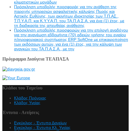
κλιματιστικών μονάδων
Πρόσκληση υποβολής προσφοράς για την ανάθεση της
παροχής υπηρεσιών ασφαλιστικής κάλυψης Πυρός και
Αστικής Ευθύνης, των ακινήτων ιδιοκτησίας των Τ.Π.ΑΣ.,
Τ.Π.Υ.Α.Π. και Κ.Υ.Υ.Α.Π. του ΤΑ.Π.Α.Σ.Α. για ένα (1) έτος, με
τη διαδικασία της απευθείας ανάθεσης
Πρόσκληση υποβολής προσφορών για την επιλογή αναδόχου
για την ανανέωση εβδομήντα (70) αδειών χρήσης του ενιαίου
πληροφοριακού συστήματος ERP SoftOne με επικαιροποίηση
των εκδόσεων αυτών, για ένα (1) έτος, για την κάλυψη των
αναγκών του ΤΑ.Π.Α.Σ.Α., με την
Πρόγραμμα Διαύγεια ΤΕΑΠΑΣΑ
Κλάδοι του Ταμείου
Κλάδος Πρόνοιας
Κλάδος Υγείας
Έντυπα - Αιτήσεις
Εγκύκλιος - Έντυπα Δανείων
Εγκύκλιος - Έντυπα Κλ. Υγείας