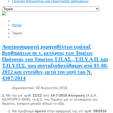
Πολιτική Απορρήτου και Προστασίας Δεδομένων
Home
Ταμείο
Αναπροσαρμογή χορηγηθέντων εφάπαξ
βοηθημάτων σε τ. μετόχους των Τομέων
Πρόνοιας του Ταμείου Τ.Π.ΑΣ., Τ.Π.Υ.Α.Π. και
Τ.Π.Υ.Π.Σ. που συνταξιοδοτήθηκαν από 01-08-
2012 και εντεύθεν, μετά την ισχύ του Ν.
4307/2014
Δημοσιεύτηκε: 03 Αύγουστος 2016
1.
Mε την υπ’ αριθ.
21/12
από
14-7-2016 Απόφαση
(Α.Δ.Α.:
6Δ7ΡΟΡΡΞ-Θ6Φ), το Δ.Σ. του Ταμείου για το αντικείμενο του
θέματος, ενέκρινε μεταξύ άλλων τα εξής:
Να προβούμε
άμεσα
στην εφαρμογή της υπ’ αριθ.
59/2016