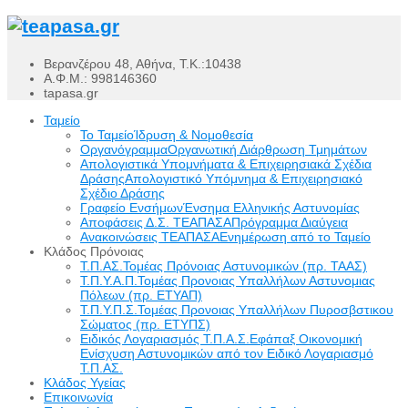
Βερανζέρου 48, Αθήνα, Τ.Κ.:10438
Α.Φ.Μ.: 998146360
tapasa.gr
Ταμείο
Το Ταμείο
Ίδρυση & Νομοθεσία
Οργανόγραμμα
Οργανωτική Διάρθρωση Τμημάτων
Απολογιστικά Υπομνήματα & Επιχειρησιακά Σχέδια
Δράσης
Απολογιστικό Υπόμνημα & Επιχειρησιακό
Σχέδιο Δράσης
Γραφείο Ενσήμων
Ένσημα Ελληνικής Αστυνομίας
Αποφάσεις Δ.Σ. ΤΕΑΠΑΣΑ
Πρόγραμμα Διαύγεια
Ανακοινώσεις ΤΕΑΠΑΣΑ
Ενημέρωση από το Ταμείο
Κλάδος Πρόνοιας
Τ.Π.ΑΣ.
Τομέας Πρόνοιας Αστυνομικών (πρ. ΤΑΑΣ)
Τ.Π.Υ.Α.Π.
Τομέας Προνοιας Υπαλλήλων Αστυνομιας
Πόλεων (πρ. ΕΤΥΑΠ)
Τ.Π.Υ.Π.Σ.
Τομέας Προνοιας Υπαλλήλων Πυροσβστικου
Σώματος (πρ. ΕΤΥΠΣ)
Ειδικός Λογαριασμός Τ.Π.Α.Σ.
Εφάπαξ Οικονομική
Ενίσχυση Αστυνομικών από τον Ειδικό Λογαριασμό
Τ.Π.ΑΣ.
Κλάδος Υγείας
Επικοινωνία