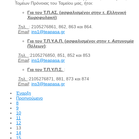
Τομέων Πρόνοιας του Ταμείου μας, ήτοι:
Για τον Τ.Π.ΑΣ. (
ασφαλισμένοι στην τ. Ελληνική
Χωροφυλακή
)
:
Τηλ.
: 2105276861, 862, 863 και 864.
Email
:
ins1@teapasa.gr
Για τον Τ.Π.Υ.Α.Π. (
ασφαλισμένοι στην τ. Αστυνομία
Πόλεων
)
:
Τηλ.
:2105276850, 851, 852 και 853
Email
:
ins1@teapasa.gr
Για τον Τ.Π.Υ.Π.Σ.
:
Τηλ.
:2105276871, 881, 873 και 874
Email
:
ins3@teapasa.gr
Έναρξη
Προηγούμενο
8
9
10
11
12
13
14
15