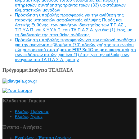
υπηρεσιών συντήρησης τριάντα τριών (33) υφιστάμενων
κλιματιστικών μονάδων
Πρόσκληση υποβολής προσφοράς για την ανάθεση της
παροχής υπηρεσιών ασφαλιστικής κάλυψης Πυρός και
Αστικής Ευθύνης, των ακινήτων ιδιοκτησίας των Τ.Π.ΑΣ.,
Τ.Π.Υ.Α.Π. και Κ.Υ.Υ.Α.Π. του ΤΑ.Π.Α.Σ.Α. για ένα (1) έτος, με
τη διαδικασία της απευθείας ανάθεσης
Πρόσκληση υποβολής προσφορών για την επιλογή αναδόχου
για την ανανέωση εβδομήντα (70) αδειών χρήσης του ενιαίου
πληροφοριακού συστήματος ERP SoftOne με επικαιροποίηση
των εκδόσεων αυτών, για ένα (1) έτος, για την κάλυψη των
αναγκών του ΤΑ.Π.Α.Σ.Α., με την
Πρόγραμμα Διαύγεια ΤΕΑΠΑΣΑ
Κλάδοι του Ταμείου
Κλάδος Πρόνοιας
Κλάδος Υγείας
Έντυπα - Αιτήσεις
Εγκύκλιος - Έντυπα Δανείων