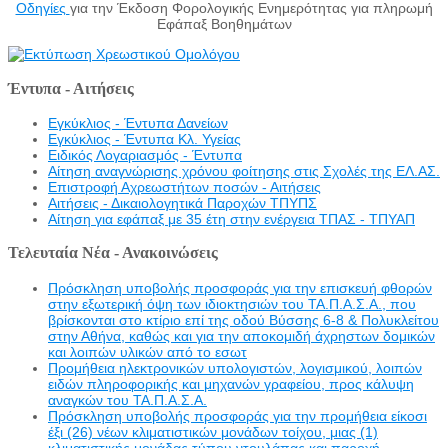
Οδηγίες
για την Έκδοση Φορολογικής Ενημερότητας για πληρωμή
Εφάπαξ Βοηθημάτων
Έντυπα - Αιτήσεις
Εγκύκλιος - Έντυπα Δανείων
Εγκύκλιος - Έντυπα Κλ. Υγείας
Eιδικός Λογαριασμός - Έντυπα
Αίτηση αναγνώρισης χρόνου φοίτησης στις Σχολές της ΕΛ.ΑΣ.
Επιστροφή Αχρεωστήτων ποσών - Αιτήσεις
Αιτήσεις - Δικαιολογητικά Παροχών ΤΠΥΠΣ
Αίτηση για εφάπαξ με 35 έτη στην ενέργεια ΤΠΑΣ - ΤΠΥΑΠ
Τελευταία Νέα - Ανακοινώσεις
Πρόσκληση υποβολής προσφοράς για την επισκευή φθορών
στην εξωτερική όψη των ιδιοκτησιών του ΤΑ.Π.Α.Σ.Α., που
βρίσκονται στο κτίριο επί της οδού Βύσσης 6-8 & Πολυκλείτου
στην Αθήνα, καθώς και για την αποκομιδή άχρηστων δομικών
και λοιπών υλικών από το εσωτ
Προμήθεια ηλεκτρονικών υπολογιστών, λογισμικού, λοιπών
ειδών πληροφορικής και μηχανών γραφείου, προς κάλυψη
αναγκών του ΤΑ.Π.Α.Σ.Α.
Πρόσκληση υποβολής προσφοράς για την προμήθεια είκοσι
έξι (26) νέων κλιματιστικών μονάδων τοίχου, μιας (1)
κλιματιστικής μονάδας τύπου ντουλάπας και παροχή