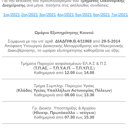
Για την εκτέλεση του προϋπολογισμού του
Τμήματος Οικονομικής
Διαχείρισης
ανά μήνα, πατήστε στις ακόλουθες συνδέσεις:
1ος/2021
2ος/2021
3ος/2021
4ος/2021
5ος/2021
6ος/2021
7ος/2021
Ωράριο Εξυπηρέτησης Κοινού
Σύμφωνα με την υπ’ αριθ.
ΔΙΑΔΠ/Φ.Β.4/11968
από
29-5-2014
Απόφαση Υπουργού Διοικητικής Μεταρρύθμισης και Ηλεκτρονικής
Διακυβέρνησης, το ωράριο εξυπηρέτησης καθορίζεται ως εξής:
Τμήματα Παροχών ασφαλισμένων ΕΛ.Α.Σ & Π.Σ.
(
Τ.Π.ΑΣ. – Τ.Π.Υ.Α.Π. – Τ.Π.Υ.Π.Σ.
)
Καθημερινά από
12.00
έως
14.00
Τμήμα Συμπληρ. Παροχών Υγείας
(
Κλάδος Υγείας Υπαλλήλων Αστυνομίας Πόλεων
)
Καθημερινά από
08.00
έως
13.30
Γρ. Διοικητ. Υποστήριξης & Αρχείου
(
Ηλεκτρ. Πρωτόκολλο – ισόγειο
)
Καθημερινά από
07.30
έως
15.30