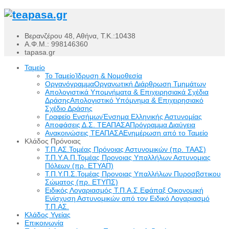
Βερανζέρου 48, Αθήνα, Τ.Κ.:10438
Α.Φ.Μ.: 998146360
tapasa.gr
Ταμείο
Το Ταμείο
Ίδρυση & Νομοθεσία
Οργανόγραμμα
Οργανωτική Διάρθρωση Τμημάτων
Απολογιστικά Υπομνήματα & Επιχειρησιακά Σχέδια
Δράσης
Απολογιστικό Υπόμνημα & Επιχειρησιακό
Σχέδιο Δράσης
Γραφείο Ενσήμων
Ένσημα Ελληνικής Αστυνομίας
Αποφάσεις Δ.Σ. ΤΕΑΠΑΣΑ
Πρόγραμμα Διαύγεια
Ανακοινώσεις ΤΕΑΠΑΣΑ
Ενημέρωση από το Ταμείο
Κλάδος Πρόνοιας
Τ.Π.ΑΣ.
Τομέας Πρόνοιας Αστυνομικών (πρ. ΤΑΑΣ)
Τ.Π.Υ.Α.Π.
Τομέας Προνοιας Υπαλλήλων Αστυνομιας
Πόλεων (πρ. ΕΤΥΑΠ)
Τ.Π.Υ.Π.Σ.
Τομέας Προνοιας Υπαλλήλων Πυροσβστικου
Σώματος (πρ. ΕΤΥΠΣ)
Ειδικός Λογαριασμός Τ.Π.Α.Σ.
Εφάπαξ Οικονομική
Ενίσχυση Αστυνομικών από τον Ειδικό Λογαριασμό
Τ.Π.ΑΣ.
Κλάδος Υγείας
Επικοινωνία