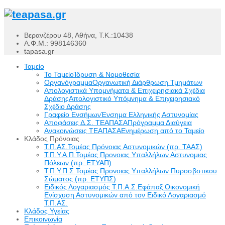
Βερανζέρου 48, Αθήνα, Τ.Κ.:10438
Α.Φ.Μ.: 998146360
tapasa.gr
Ταμείο
Το Ταμείο
Ίδρυση & Νομοθεσία
Οργανόγραμμα
Οργανωτική Διάρθρωση Τμημάτων
Απολογιστικά Υπομνήματα & Επιχειρησιακά Σχέδια
Δράσης
Απολογιστικό Υπόμνημα & Επιχειρησιακό
Σχέδιο Δράσης
Γραφείο Ενσήμων
Ένσημα Ελληνικής Αστυνομίας
Αποφάσεις Δ.Σ. ΤΕΑΠΑΣΑ
Πρόγραμμα Διαύγεια
Ανακοινώσεις ΤΕΑΠΑΣΑ
Ενημέρωση από το Ταμείο
Κλάδος Πρόνοιας
Τ.Π.ΑΣ.
Τομέας Πρόνοιας Αστυνομικών (πρ. ΤΑΑΣ)
Τ.Π.Υ.Α.Π.
Τομέας Προνοιας Υπαλλήλων Αστυνομιας
Πόλεων (πρ. ΕΤΥΑΠ)
Τ.Π.Υ.Π.Σ.
Τομέας Προνοιας Υπαλλήλων Πυροσβστικου
Σώματος (πρ. ΕΤΥΠΣ)
Ειδικός Λογαριασμός Τ.Π.Α.Σ.
Εφάπαξ Οικονομική
Ενίσχυση Αστυνομικών από τον Ειδικό Λογαριασμό
Τ.Π.ΑΣ.
Κλάδος Υγείας
Επικοινωνία