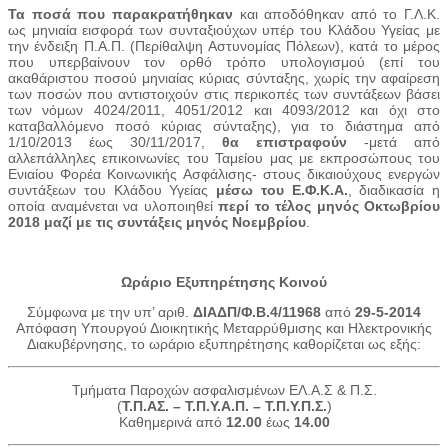
Τα ποσά που παρακρατήθηκαν
και αποδόθηκαν από το Γ.Λ.Κ.
ως μηνιαία εισφορά των συνταξιούχων υπέρ του Κλάδου Υγείας με
την ένδειξη Π.Α.Π. (Περίθαλψη Αστυνομίας Πόλεων), κατά το μέρος
που υπερβαίνουν τον ορθό τρόπο υπολογισμού (επί του
ακαθάριστου ποσού μηνιαίας κύριας σύνταξης, χωρίς την αφαίρεση
των ποσών που αντιστοιχούν στις περικοπές των συντάξεων βάσει
των νόμων 4024/2011, 4051/2012 και 4093/2012 και όχι στο
καταβαλλόμενο ποσό κύριας σύνταξης), για το διάστημα από
1/10/2013 έως 30/11/2017,
θα επιστραφούν
-μετά από
αλλεπάλληλες επικοινωνίες του Ταμείου μας με εκπροσώπους του
Ενιαίου Φορέα Κοινωνικής Ασφάλισης- στους δικαιούχους ενεργών
συντάξεων του Κλάδου Υγείας
μέσω του Ε.Φ.Κ.Α.
, διαδικασία η
οποία αναμένεται να υλοποιηθεί
π
ερί το τέλος μηνός Οκτωβρίου
2018 μαζί με τις συντάξεις μηνός Νοεμβρίου
.
Ωράριο Εξυπηρέτησης Κοινού
Σύμφωνα με την υπ’ αριθ.
ΔΙΑΔΠ/Φ.Β.4/11968
από
29-5-2014
Απόφαση Υπουργού Διοικητικής Μεταρρύθμισης και Ηλεκτρονικής
Διακυβέρνησης, το ωράριο εξυπηρέτησης καθορίζεται ως εξής:
Τμήματα Παροχών ασφαλισμένων ΕΛ.Α.Σ & Π.Σ.
(
Τ.Π.ΑΣ. – Τ.Π.Υ.Α.Π. – Τ.Π.Υ.Π.Σ.
)
Καθημερινά από
12.00
έως
14.00