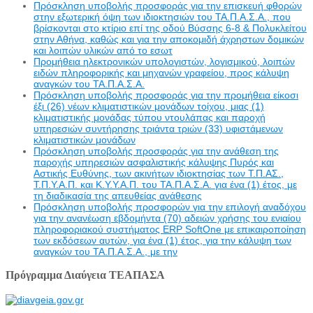
Πρόσκληση υποβολής προσφοράς για την επισκευή φθορών
στην εξωτερική όψη των ιδιοκτησιών του ΤΑ.Π.Α.Σ.Α., που
βρίσκονται στο κτίριο επί της οδού Βύσσης 6-8 & Πολυκλείτου
στην Αθήνα, καθώς και για την αποκομιδή άχρηστων δομικών
και λοιπών υλικών από το εσωτ
Προμήθεια ηλεκτρονικών υπολογιστών, λογισμικού, λοιπών
ειδών πληροφορικής και μηχανών γραφείου, προς κάλυψη
αναγκών του ΤΑ.Π.Α.Σ.Α.
Πρόσκληση υποβολής προσφοράς για την προμήθεια είκοσι
έξι (26) νέων κλιματιστικών μονάδων τοίχου, μιας (1)
κλιματιστικής μονάδας τύπου ντουλάπας και παροχή
υπηρεσιών συντήρησης τριάντα τριών (33) υφιστάμενων
κλιματιστικών μονάδων
Πρόσκληση υποβολής προσφοράς για την ανάθεση της
παροχής υπηρεσιών ασφαλιστικής κάλυψης Πυρός και
Αστικής Ευθύνης, των ακινήτων ιδιοκτησίας των Τ.Π.ΑΣ.,
Τ.Π.Υ.Α.Π. και Κ.Υ.Υ.Α.Π. του ΤΑ.Π.Α.Σ.Α. για ένα (1) έτος, με
τη διαδικασία της απευθείας ανάθεσης
Πρόσκληση υποβολής προσφορών για την επιλογή αναδόχου
για την ανανέωση εβδομήντα (70) αδειών χρήσης του ενιαίου
πληροφοριακού συστήματος ERP SoftOne με επικαιροποίηση
των εκδόσεων αυτών, για ένα (1) έτος, για την κάλυψη των
αναγκών του ΤΑ.Π.Α.Σ.Α., με την
Πρόγραμμα Διαύγεια ΤΕΑΠΑΣΑ