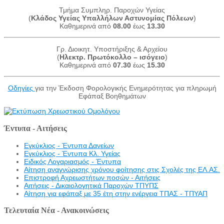
Τμήμα Συμπληρ. Παροχών Υγείας
(
Κλάδος Υγείας Υπαλλήλων Αστυνομίας Πόλεων
)
Καθημερινά από
08.00
έως
13.30
Γρ. Διοικητ. Υποστήριξης & Αρχείου
(
Ηλεκτρ. Πρωτόκολλο – ισόγειο
)
Καθημερινά από
07.30
έως
15.30
Οδηγίες
για την Έκδοση Φορολογικής Ενημερότητας για πληρωμή
Εφάπαξ Βοηθημάτων
Έντυπα - Αιτήσεις
Εγκύκλιος - Έντυπα Δανείων
Εγκύκλιος - Έντυπα Κλ. Υγείας
Eιδικός Λογαριασμός - Έντυπα
Αίτηση αναγνώρισης χρόνου φοίτησης στις Σχολές της ΕΛ.ΑΣ.
Επιστροφή Αχρεωστήτων ποσών - Αιτήσεις
Αιτήσεις - Δικαιολογητικά Παροχών ΤΠΥΠΣ
Αίτηση για εφάπαξ με 35 έτη στην ενέργεια ΤΠΑΣ - ΤΠΥΑΠ
Τελευταία Νέα - Ανακοινώσεις