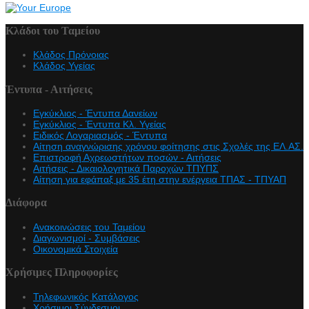
Κλάδοι του Ταμείου
Κλάδος Πρόνοιας
Κλάδος Υγείας
Έντυπα - Αιτήσεις
Εγκύκλιος - Έντυπα Δανείων
Εγκύκλιος - Έντυπα Κλ. Υγείας
Eιδικός Λογαριασμός - Έντυπα
Αίτηση αναγνώρισης χρόνου φοίτησης στις Σχολές της ΕΛ.ΑΣ.
Επιστροφή Αχρεωστήτων ποσών - Αιτήσεις
Αιτήσεις - Δικαιολογητικά Παροχών ΤΠΥΠΣ
Αίτηση για εφάπαξ με 35 έτη στην ενέργεια ΤΠΑΣ - ΤΠΥΑΠ
Διάφορα
Ανακοινώσεις του Ταμείου
Διαγωνισμοί - Συμβάσεις
Οικονομικά Στοιχεία
Χρήσιμες Πληροφορίες
Τηλεφωνικός Κατάλογος
Χρήσιμοι Σύνδεσμοι