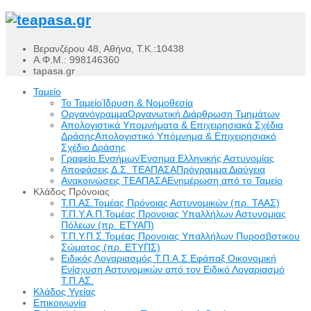
Βερανζέρου 48, Αθήνα, Τ.Κ.:10438
Α.Φ.Μ.: 998146360
tapasa.gr
Ταμείο
Το Ταμείο
Ίδρυση & Νομοθεσία
Οργανόγραμμα
Οργανωτική Διάρθρωση Τμημάτων
Απολογιστικά Υπομνήματα & Επιχειρησιακά Σχέδια
Δράσης
Απολογιστικό Υπόμνημα & Επιχειρησιακό
Σχέδιο Δράσης
Γραφείο Ενσήμων
Ένσημα Ελληνικής Αστυνομίας
Αποφάσεις Δ.Σ. ΤΕΑΠΑΣΑ
Πρόγραμμα Διαύγεια
Ανακοινώσεις ΤΕΑΠΑΣΑ
Ενημέρωση από το Ταμείο
Κλάδος Πρόνοιας
Τ.Π.ΑΣ.
Τομέας Πρόνοιας Αστυνομικών (πρ. ΤΑΑΣ)
Τ.Π.Υ.Α.Π.
Τομέας Προνοιας Υπαλλήλων Αστυνομιας
Πόλεων (πρ. ΕΤΥΑΠ)
Τ.Π.Υ.Π.Σ.
Τομέας Προνοιας Υπαλλήλων Πυροσβστικου
Σώματος (πρ. ΕΤΥΠΣ)
Ειδικός Λογαριασμός Τ.Π.Α.Σ.
Εφάπαξ Οικονομική
Ενίσχυση Αστυνομικών από τον Ειδικό Λογαριασμό
Τ.Π.ΑΣ.
Κλάδος Υγείας
Επικοινωνία