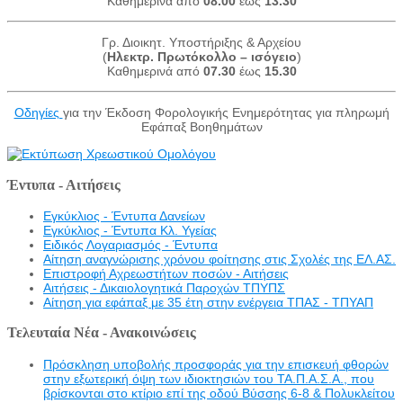
Καθημερινά από
08.00
έως
13.30
Γρ. Διοικητ. Υποστήριξης & Αρχείου
(
Ηλεκτρ. Πρωτόκολλο – ισόγειο
)
Καθημερινά από
07.30
έως
15.30
Οδηγίες
για την Έκδοση Φορολογικής Ενημερότητας για πληρωμή
Εφάπαξ Βοηθημάτων
Έντυπα - Αιτήσεις
Εγκύκλιος - Έντυπα Δανείων
Εγκύκλιος - Έντυπα Κλ. Υγείας
Eιδικός Λογαριασμός - Έντυπα
Αίτηση αναγνώρισης χρόνου φοίτησης στις Σχολές της ΕΛ.ΑΣ.
Επιστροφή Αχρεωστήτων ποσών - Αιτήσεις
Αιτήσεις - Δικαιολογητικά Παροχών ΤΠΥΠΣ
Αίτηση για εφάπαξ με 35 έτη στην ενέργεια ΤΠΑΣ - ΤΠΥΑΠ
Τελευταία Νέα - Ανακοινώσεις
Πρόσκληση υποβολής προσφοράς για την επισκευή φθορών
στην εξωτερική όψη των ιδιοκτησιών του ΤΑ.Π.Α.Σ.Α., που
βρίσκονται στο κτίριο επί της οδού Βύσσης 6-8 & Πολυκλείτου