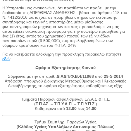
Η Υπηρεσία μας ανακοινώνει, ότι προτίθεται να προβεί, με την
διαδικασία της ΑΠΕΥΘΕΙΑΣ ΑΝΑΘΕΣΗΣ, βάσει του άρθρου 118 του
Ν. 4412/2016 ως ισχύει, σε προμήθεια υπηρεσιών εκτύπωσης
συντήρησης και τεχνικής υποστήριξης μέσω μίσθωσης
φωτοαντιγραφικών μηχανημάτων και σας προσκαλούμε, να μας
αποστείλετε οικονομική προσφορά για την ανωτέρω προμήθεια για
ένα (1) έτος, εντός του χρηματικού ποσού των έξι χιλιάδων
πεντακοσίων ευρώ (6.500,00€), συμπεριλαμβανομένων των
νόμιμων κρατήσεων και του Φ.Π.Α. 24%
Για να κατεβάσετε ολόκληρη την πρόσκληση παρακαλώ πατήστε
εδώ
:
Ωράριο Εξυπηρέτησης Κοινού
Σύμφωνα με την υπ’ αριθ.
ΔΙΑΔΠ/Φ.Β.4/11968
από
29-5-2014
Απόφαση Υπουργού Διοικητικής Μεταρρύθμισης και Ηλεκτρονικής
Διακυβέρνησης, το ωράριο εξυπηρέτησης καθορίζεται ως εξής:
Τμήματα Παροχών ασφαλισμένων ΕΛ.Α.Σ & Π.Σ.
(
Τ.Π.ΑΣ. – Τ.Π.Υ.Α.Π. – Τ.Π.Υ.Π.Σ.
)
Καθημερινά από
12.00
έως
14.00
Τμήμα Συμπληρ. Παροχών Υγείας
(
Κλάδος Υγείας Υπαλλήλων Αστυνομίας Πόλεων
)