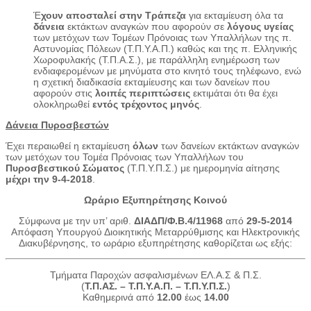
Έ
χουν αποσταλεί στην Τράπεζα
για εκταμίευση όλα τα
δάνεια
εκτάκτων αναγκών που αφορούν σε
λόγους υγείας
των μετόχων των Τομέων Πρόνοιας των Υπαλλήλων της π.
Αστυνομίας Πόλεων (Τ.Π.Υ.Α.Π.) καθώς και της π. Ελληνικής
Χωροφυλακής (Τ.Π.Α.Σ.), με παράλληλη ενημέρωση των
ενδιαφερομένων με μηνύματα στο κινητό τους τηλέφωνο, ενώ
η σχετική διαδικασία εκταμίευσης και των δανείων που
αφορούν στις
λοιπές περιπτώσεις
εκτιμάται ότι θα έχει
ολοκληρωθεί
εντός τρέχοντος μηνός
.
Δάνεια Πυροσβεστών
Έχει περαιωθεί η εκταμίευση
όλων
των δανείων εκτάκτων αναγκών
των μετόχων του Τομέα Πρόνοιας των Υπαλλήλων του
Πυροσβεστικού Σώματος
(Τ.Π.Υ.Π.Σ.) με ημερομηνία αίτησης
μέχρι την 9-4-2018
.
Ωράριο Εξυπηρέτησης Κοινού
Σύμφωνα με την υπ’ αριθ.
ΔΙΑΔΠ/Φ.Β.4/11968
από
29-5-2014
Απόφαση Υπουργού Διοικητικής Μεταρρύθμισης και Ηλεκτρονικής
Διακυβέρνησης, το ωράριο εξυπηρέτησης καθορίζεται ως εξής:
Τμήματα Παροχών ασφαλισμένων ΕΛ.Α.Σ & Π.Σ.
(
Τ.Π.ΑΣ. – Τ.Π.Υ.Α.Π. – Τ.Π.Υ.Π.Σ.
)
Καθημερινά από
12.00
έως
14.00