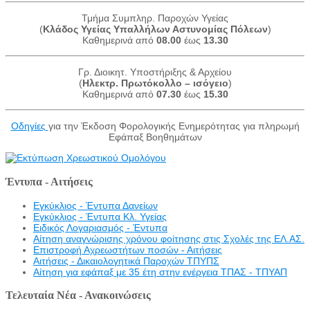
Τμήμα Συμπληρ. Παροχών Υγείας
(
Κλάδος Υγείας Υπαλλήλων Αστυνομίας Πόλεων
)
Καθημερινά από
08.00
έως
13.30
Γρ. Διοικητ. Υποστήριξης & Αρχείου
(
Ηλεκτρ. Πρωτόκολλο – ισόγειο
)
Καθημερινά από
07.30
έως
15.30
Οδηγίες
για την Έκδοση Φορολογικής Ενημερότητας για πληρωμή
Εφάπαξ Βοηθημάτων
Έντυπα - Αιτήσεις
Εγκύκλιος - Έντυπα Δανείων
Εγκύκλιος - Έντυπα Κλ. Υγείας
Eιδικός Λογαριασμός - Έντυπα
Αίτηση αναγνώρισης χρόνου φοίτησης στις Σχολές της ΕΛ.ΑΣ.
Επιστροφή Αχρεωστήτων ποσών - Αιτήσεις
Αιτήσεις - Δικαιολογητικά Παροχών ΤΠΥΠΣ
Αίτηση για εφάπαξ με 35 έτη στην ενέργεια ΤΠΑΣ - ΤΠΥΑΠ
Τελευταία Νέα - Ανακοινώσεις