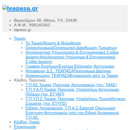
Βερανζέρου 48, Αθήνα, Τ.Κ.:10438
Α.Φ.Μ.: 998146360
tapasa.gr
Ταμείο
Το Ταμείο
Ίδρυση & Νομοθεσία
Οργανόγραμμα
Οργανωτική Διάρθρωση Τμημάτων
Απολογιστικά Υπομνήματα & Επιχειρησιακά Σχέδια
Δράσης
Απολογιστικό Υπόμνημα & Επιχειρησιακό
Σχέδιο Δράσης
Γραφείο Ενσήμων
Ένσημα Ελληνικής Αστυνομίας
Αποφάσεις Δ.Σ. ΤΕΑΠΑΣΑ
Πρόγραμμα Διαύγεια
Ανακοινώσεις ΤΕΑΠΑΣΑ
Ενημέρωση από το Ταμείο
Κλάδος Πρόνοιας
Τ.Π.ΑΣ.
Τομέας Πρόνοιας Αστυνομικών (πρ. ΤΑΑΣ)
Τ.Π.Υ.Α.Π.
Τομέας Προνοιας Υπαλλήλων Αστυνομιας
Πόλεων (πρ. ΕΤΥΑΠ)
Τ.Π.Υ.Π.Σ.
Τομέας Προνοιας Υπαλλήλων Πυροσβστικου
Σώματος (πρ. ΕΤΥΠΣ)
Ειδικός Λογαριασμός Τ.Π.Α.Σ.
Εφάπαξ Οικονομική
Ενίσχυση Αστυνομικών από τον Ειδικό Λογαριασμό
Τ.Π.ΑΣ.
Κλάδος Υγείας
Επικοινωνία