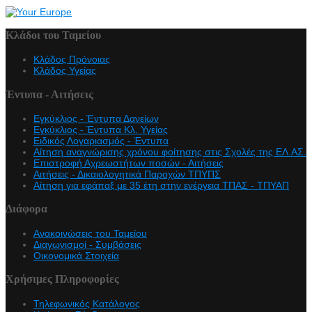
Κλάδοι του Ταμείου
Κλάδος Πρόνοιας
Κλάδος Υγείας
Έντυπα - Αιτήσεις
Εγκύκλιος - Έντυπα Δανείων
Εγκύκλιος - Έντυπα Κλ. Υγείας
Eιδικός Λογαριασμός - Έντυπα
Αίτηση αναγνώρισης χρόνου φοίτησης στις Σχολές της ΕΛ.ΑΣ.
Επιστροφή Αχρεωστήτων ποσών - Αιτήσεις
Αιτήσεις - Δικαιολογητικά Παροχών ΤΠΥΠΣ
Αίτηση για εφάπαξ με 35 έτη στην ενέργεια ΤΠΑΣ - ΤΠΥΑΠ
Διάφορα
Ανακοινώσεις του Ταμείου
Διαγωνισμοί - Συμβάσεις
Οικονομικά Στοιχεία
Χρήσιμες Πληροφορίες
Τηλεφωνικός Κατάλογος