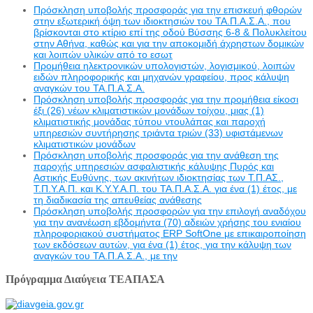
Πρόσκληση υποβολής προσφοράς για την επισκευή φθορών
στην εξωτερική όψη των ιδιοκτησιών του ΤΑ.Π.Α.Σ.Α., που
βρίσκονται στο κτίριο επί της οδού Βύσσης 6-8 & Πολυκλείτου
στην Αθήνα, καθώς και για την αποκομιδή άχρηστων δομικών
και λοιπών υλικών από το εσωτ
Προμήθεια ηλεκτρονικών υπολογιστών, λογισμικού, λοιπών
ειδών πληροφορικής και μηχανών γραφείου, προς κάλυψη
αναγκών του ΤΑ.Π.Α.Σ.Α.
Πρόσκληση υποβολής προσφοράς για την προμήθεια είκοσι
έξι (26) νέων κλιματιστικών μονάδων τοίχου, μιας (1)
κλιματιστικής μονάδας τύπου ντουλάπας και παροχή
υπηρεσιών συντήρησης τριάντα τριών (33) υφιστάμενων
κλιματιστικών μονάδων
Πρόσκληση υποβολής προσφοράς για την ανάθεση της
παροχής υπηρεσιών ασφαλιστικής κάλυψης Πυρός και
Αστικής Ευθύνης, των ακινήτων ιδιοκτησίας των Τ.Π.ΑΣ.,
Τ.Π.Υ.Α.Π. και Κ.Υ.Υ.Α.Π. του ΤΑ.Π.Α.Σ.Α. για ένα (1) έτος, με
τη διαδικασία της απευθείας ανάθεσης
Πρόσκληση υποβολής προσφορών για την επιλογή αναδόχου
για την ανανέωση εβδομήντα (70) αδειών χρήσης του ενιαίου
πληροφοριακού συστήματος ERP SoftOne με επικαιροποίηση
των εκδόσεων αυτών, για ένα (1) έτος, για την κάλυψη των
αναγκών του ΤΑ.Π.Α.Σ.Α., με την
Πρόγραμμα Διαύγεια ΤΕΑΠΑΣΑ