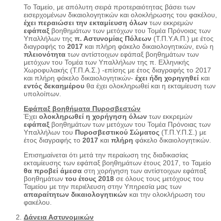
Το Ταμείο, με απόλυτη σειρά προτεραιότητας βάσει των
εισερχομένων δικαιολογητικών και ολοκλήρωσης του φακέλου,
έχει περαιώσει την εκταμίευση
όλων
των εκκρεμών
εφάπαξ
βοηθημάτων των μετόχων του Τομέα Πρόνοιας των
Υπαλλήλων της
π. Αστυνομίας Πόλεων
(Τ.Π.Υ.Α.Π.) με έτος
διαγραφής το
2017
και πλήρη φάκελο δικαιολογητικών, ενώ η
πλειονότητα
των αντίστοιχων εφάπαξ βοηθημάτων των
μετόχων του Τομέα των Υπαλλήλων της π. Ελληνικής
Χωροφυλακής (Τ.Π.Α.Σ.) -επίσης με έτος διαγραφής το 2017
και πλήρη φάκελο δικαιολογητικών-
έχει ήδη χορηγηθεί
και
εντός δεκαημέρου
θα έχει ολοκληρωθεί και η εκταμίευση των
υπολοίπων.
Εφάπαξ βοηθήματα Πυροσβεστών
Έχει
ολοκληρωθεί
η χορήγηση
όλων
των εκκρεμών
εφάπαξ
βοηθημάτων των μετόχων του Τομέα Πρόνοιας των
Υπαλλήλων του
Πυροσβεστικού Σώματος
(Τ.Π.Υ.Π.Σ.) με
έτος διαγραφής το
2017
και
πλήρη
φάκελο δικαιολογητικών.
Επισημαίνεται ότι μετά την περαίωση της διαδικασίας
εκταμίευσης των εφάπαξ βοηθημάτων έτους 2017, το Ταμείο
θα προβεί άμεσα
στη χορήγηση των αντίστοιχων εφάπαξ
βοηθημάτων
του έτους 2018
σε όλους τους μετόχους του
Ταμείου με την περιέλευση στην Υπηρεσία μας των
απαραίτητων δικαιολογητικών
και την ολοκλήρωση του
φακέλου.
Δάνεια Αστυνομικών