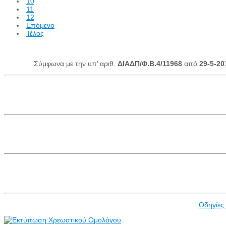
10
11
12
Επόμενο
Τέλος
Σύμφωνα με την υπ’ αριθ.
ΔΙΑΔΠ/Φ.Β.4/11968
από
29-5-20
Οδηγίες