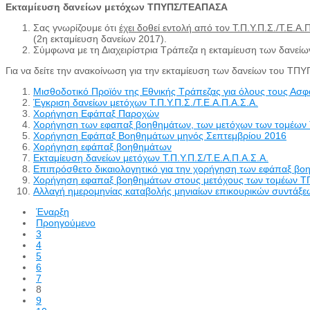
Εκταμίευση δανείων μετόχων ΤΠΥΠΣ/ΤΕΑΠΑΣΑ
Σας γνωρίζουμε ότι
έχει δοθεί εντολή από τον Τ.Π.Υ.Π.Σ./Τ.Ε.
(2η εκταμίευση δανείων 2017).
Σύμφωνα με τη Διαχειρίστρια Τράπεζα η εκταμίευση των δανεί
Για να δείτε την ανακοίνωση για την εκταμίευση των δανείων του Τ
Μισθοδοτικό Προϊόν της Εθνικής Τράπεζας για όλους τους Ασφα
Έγκριση δανείων μετόχων Τ.Π.Υ.Π.Σ./Τ.Ε.Α.Π.Α.Σ.Α.
Χορήγηση Εφάπαξ Παροχών
Χορήγηση των εφαπαξ βοηθημάτων, των μετόχων των τομέω
Χορήγηση Εφάπαξ Βοηθημάτων μηνός Σεπτεμβρίου 2016
Χορήγηση εφάπαξ βοηθημάτων
Εκταμίευση δανείων μετόχων Τ.Π.Υ.Π.Σ/Τ.Ε.Α.Π.Α.Σ.Α.
Επιπρόσθετο δικαιολογητικό για την χορήγηση των εφάπαξ βοη
Χορήγηση εφαπαξ βοηθημάτων στους μετόχους των τομέων 
Αλλαγή ημερομηνίας καταβολής μηνιαίων επικουρικών συντάξε
Έναρξη
Προηγούμενο
3
4
5
6
7
8
9