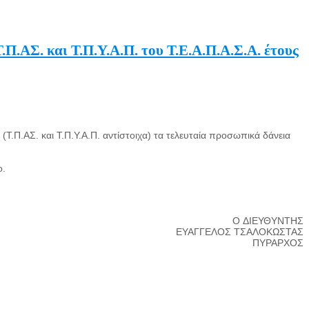
.ΑΣ. και Τ.Π.Υ.Α.Π. του Τ.Ε.Α.Π.Α.Σ.Α. έτους
(Τ.Π.ΑΣ. και Τ.Π.Υ.Α.Π. αντίστοιχα) τα τελευταία προσωπικά δάνεια
ο.
O ΔΙΕΥΘΥΝΤΗΣ
ΕΥΑΓΓΕΛΟΣ ΤΣΑΛΟΚΩΣΤΑΣ
ΠΥΡΑΡΧΟΣ