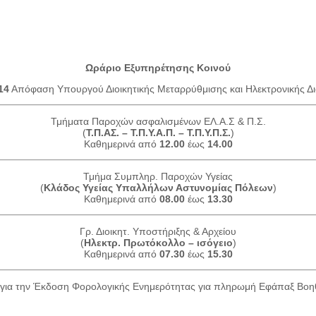
Ωράριο Εξυπηρέτησης Κοινού
14
Απόφαση Υπουργού Διοικητικής Μεταρρύθμισης και Ηλεκτρονικής Δι
Τμήματα Παροχών ασφαλισμένων ΕΛ.Α.Σ & Π.Σ.
(
Τ.Π.ΑΣ. – Τ.Π.Υ.Α.Π. – Τ.Π.Υ.Π.Σ.
)
Καθημερινά από
12.00
έως
14.00
Τμήμα Συμπληρ. Παροχών Υγείας
(
Κλάδος Υγείας Υπαλλήλων Αστυνομίας Πόλεων
)
Καθημερινά από
08.00
έως
13.30
Γρ. Διοικητ. Υποστήριξης & Αρχείου
(
Ηλεκτρ. Πρωτόκολλο – ισόγειο
)
Καθημερινά από
07.30
έως
15.30
για την Έκδοση Φορολογικής Ενημερότητας για πληρωμή Εφάπαξ Βο