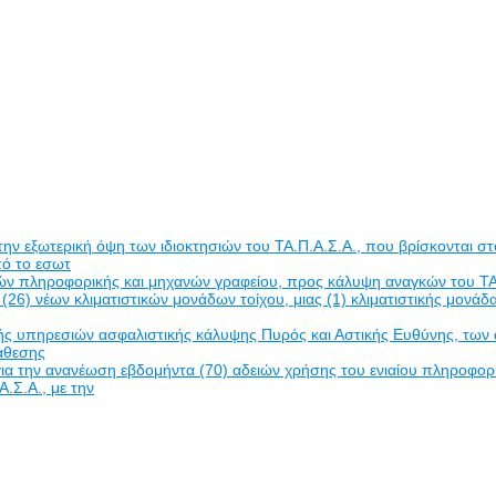
εξωτερική όψη των ιδιοκτησιών του ΤΑ.Π.Α.Σ.Α., που βρίσκονται στο
πό το εσωτ
δών πληροφορικής και μηχανών γραφείου, προς κάλυψη αναγκών του ΤΑ
(26) νέων κλιματιστικών μονάδων τοίχου, μιας (1) κλιματιστικής μον
πηρεσιών ασφαλιστικής κάλυψης Πυρός και Αστικής Ευθύνης, των ακινή
νάθεσης
α την ανανέωση εβδομήντα (70) αδειών χρήσης του ενιαίου πληροφο
Α.Σ.Α., με την