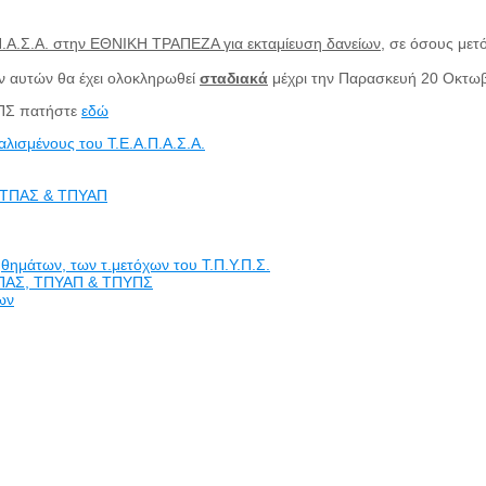
Α.Π.Α.Σ.Α. στην ΕΘΝΙΚΗ ΤΡΑΠΕΖΑ για εκταμίευση δανείων
, σε όσους μετ
ων αυτών θα έχει ολοκληρωθεί
σταδιακά
μέχρι την Παρασκευή 20 Οκτωβ
ΠΥΠΣ πατήστε
εδώ
λισμένους του Τ.Ε.Α.Π.Α.Σ.Α.
ν ΤΠΑΣ & ΤΠΥΑΠ
θημάτων, των τ.μετόχων του Τ.Π.Υ.Π.Σ.
ΤΠΑΣ, ΤΠΥΑΠ & ΤΠΥΠΣ
ων