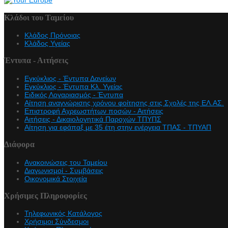
Κλάδοι του Ταμείου
Κλάδος Πρόνοιας
Κλάδος Υγείας
Έντυπα - Αιτήσεις
Εγκύκλιος - Έντυπα Δανείων
Εγκύκλιος - Έντυπα Κλ. Υγείας
Eιδικός Λογαριασμός - Έντυπα
Αίτηση αναγνώρισης χρόνου φοίτησης στις Σχολές της ΕΛ.ΑΣ.
Επιστροφή Αχρεωστήτων ποσών - Αιτήσεις
Αιτήσεις - Δικαιολογητικά Παροχών ΤΠΥΠΣ
Αίτηση για εφάπαξ με 35 έτη στην ενέργεια ΤΠΑΣ - ΤΠΥΑΠ
Διάφορα
Ανακοινώσεις του Ταμείου
Διαγωνισμοί - Συμβάσεις
Οικονομικά Στοιχεία
Χρήσιμες Πληροφορίες
Τηλεφωνικός Κατάλογος
Χρήσιμοι Σύνδεσμοι