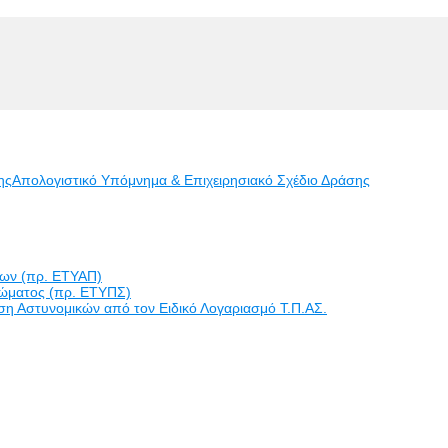
ης
Απολογιστικό Υπόμνημα & Επιχειρησιακό Σχέδιο Δράσης
εων (πρ. ΕΤΥΑΠ)
ώματος (πρ. ΕΤΥΠΣ)
η Αστυνομικών από τον Ειδικό Λογαριασμό Τ.Π.ΑΣ.