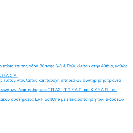
 κτίριο επί της οδού Βύσσης 6-8 & Πολυκλείτου στην Αθήνα, καθώς
.Π.Α.Σ.Α.
άδας τύπου ντουλάπας και παροχή υπηρεσιών συντήρησης τριάντα
των ιδιοκτησίας των Τ.Π.ΑΣ., Τ.Π.Υ.Α.Π. και Κ.Υ.Υ.Α.Π. του
ριακού συστήματος ERP SoftOne με επικαιροποίηση των εκδόσεων