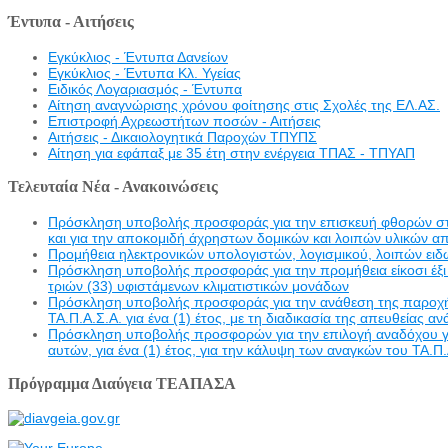
Έντυπα - Αιτήσεις
Εγκύκλιος - Έντυπα Δανείων
Εγκύκλιος - Έντυπα Κλ. Υγείας
Eιδικός Λογαριασμός - Έντυπα
Αίτηση αναγνώρισης χρόνου φοίτησης στις Σχολές της ΕΛ.ΑΣ.
Επιστροφή Αχρεωστήτων ποσών - Αιτήσεις
Αιτήσεις - Δικαιολογητικά Παροχών ΤΠΥΠΣ
Αίτηση για εφάπαξ με 35 έτη στην ενέργεια ΤΠΑΣ - ΤΠΥΑΠ
Τελευταία Νέα - Ανακοινώσεις
Πρόσκληση υποβολής προσφοράς για την επισκευή φθορών στην 
και για την αποκομιδή άχρηστων δομικών και λοιπών υλικών α
Προμήθεια ηλεκτρονικών υπολογιστών, λογισμικού, λοιπών ει
Πρόσκληση υποβολής προσφοράς για την προμήθεια είκοσι έξι 
τριών (33) υφιστάμενων κλιματιστικών μονάδων
Πρόσκληση υποβολής προσφοράς για την ανάθεση της παροχής υ
ΤΑ.Π.Α.Σ.Α. για ένα (1) έτος, με τη διαδικασία της απευθείας α
Πρόσκληση υποβολής προσφορών για την επιλογή αναδόχου γι
αυτών, για ένα (1) έτος, για την κάλυψη των αναγκών του ΤΑ.Π.
Πρόγραμμα Διαύγεια ΤΕΑΠΑΣΑ