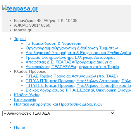
Βερανζέρου 48, Αθήνα, Τ.Κ.:10438
Α.Φ.Μ.: 998146360
tapasa.gr
Ταμείο
Το Ταμείο
Ίδρυση & Νομοθεσία
Οργανόγραμμα
Οργανωτική Διάρθρωση Τμημάτων
Απολογιστικά Υπομνήματα & Επιχειρησιακά Σχέδια Δράσ
Γραφείο Ενσήμων
Ένσημα Ελληνικής Αστυνομίας
Αποφάσεις Δ.Σ. ΤΕΑΠΑΣΑ
Πρόγραμμα Διαύγεια
Ανακοινώσεις ΤΕΑΠΑΣΑ
Ενημέρωση από το Ταμείο
Κλάδος Πρόνοιας
Τ.Π.ΑΣ.
Τομέας Πρόνοιας Αστυνομικών (πρ. ΤΑΑΣ)
Τ.Π.Υ.Α.Π.
Τομέας Προνοιας Υπαλλήλων Αστυνομιας Πόλ
Τ.Π.Υ.Π.Σ.
Τομέας Προνοιας Υπαλλήλων Πυροσβστικου Σ
Ειδικός Λογαριασμός Τ.Π.Α.Σ.
Εφάπαξ Οικονομική Ενίσχυσ
Κλάδος Υγείας
Επικοινωνία
Πολιτική Απορρήτου και Προστασίας Δεδομένων
Home