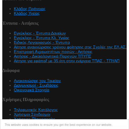
Κλάδος Πρόνοιας
Κλάδος Υγείας
Έντυπα - Αιτήσεις
Εγκύκλιος - Έντυπα Δανείων
Εγκύκλιος - Έντυπα Κλ. Υγείας
Eιδικός Λογαριασμός - Έντυπα
Αίτηση αναγνώρισης χρόνου φοίτησης στις Σχολές της ΕΛ.ΑΣ.
Επιστροφή Αχρεωστήτων ποσών - Αιτήσεις
Αιτήσεις - Δικαιολογητικά Παροχών ΤΠΥΠΣ
Αίτηση για εφάπαξ με 35 έτη στην ενέργεια ΤΠΑΣ - ΤΠΥΑΠ
Διάφορα
Ανακοινώσεις του Ταμείου
Διαγωνισμοί - Συμβάσεις
Οικονομικά Στοιχεία
Χρήσιμες Πληροφορίες
Τηλεφωνικός Κατάλογος
Χρήσιμοι Σύνδεσμοι
Χρήσιμες Πληροφορίες
This website uses cookies to ensure you get the best experience on our website.
Copyright © 2026 teapasa.gr. All Rights Reserved.