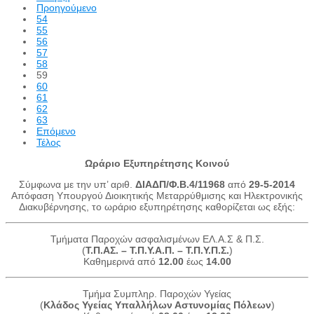
Προηγούμενο
54
55
56
57
58
59
60
61
62
63
Επόμενο
Τέλος
Ωράριο Εξυπηρέτησης Κοινού
Σύμφωνα με την υπ’ αριθ.
ΔΙΑΔΠ/Φ.Β.4/11968
από
29-5-2014
Απόφαση Υπουργού Διοικητικής Μεταρρύθμισης και Ηλεκτρονικής
Διακυβέρνησης, το ωράριο εξυπηρέτησης καθορίζεται ως εξής:
Τμήματα Παροχών ασφαλισμένων ΕΛ.Α.Σ & Π.Σ.
(
Τ.Π.ΑΣ. – Τ.Π.Υ.Α.Π. – Τ.Π.Υ.Π.Σ.
)
Καθημερινά από
12.00
έως
14.00
Τμήμα Συμπληρ. Παροχών Υγείας
(
Κλάδος Υγείας Υπαλλήλων Αστυνομίας Πόλεων
)