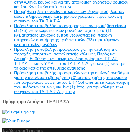
στην Αθήνα, καθώς και για την αποκομιδή άχρηστων δομικών
και λοιπών υλικών από το εσωτ
Προμήθεια ηλεκτρονικών υπολογιστών, λογισμικού, λοιπών
ειδών πληροφορικής και μηχανών γραφείου, προς κάλυψη
αναγκών του ΤΑ.Π.Α.Σ.Α.
Πρόσκληση υποβολής προσφοράς για την προμήθεια είκοσι
έξι (26) νέων κλιματιστικών μονάδων τοίχου, μιας (1)
κλιματιστικής μονάδας τύπου ντουλάπας και παροχή
υπηρεσιών συντήρησης τριάντα τριών (33) υφιστάμενων
κλιματιστικών μονάδων
Πρόσκληση υποβολής προσφοράς για την ανάθεση της
παροχής υπηρεσιών ασφαλιστικής κάλυψης Πυρός και
Αστικής Ευθύνης, των ακινήτων ιδιοκτησίας των Τ.Π.ΑΣ.,
Τ.Π.Υ.Α.Π. και Κ.Υ.Υ.Α.Π. του ΤΑ.Π.Α.Σ.Α. για ένα (1) έτος, με
τη διαδικασία της απευθείας ανάθεσης
Πρόσκληση υποβολής προσφορών για την επιλογή αναδόχου
για την ανανέωση εβδομήντα (70) αδειών χρήσης του ενιαίου
πληροφοριακού συστήματος ERP SoftOne με επικαιροποίηση
των εκδόσεων αυτών, για ένα (1) έτος, για την κάλυψη των
αναγκών του ΤΑ.Π.Α.Σ.Α., με την
Πρόγραμμα Διαύγεια ΤΕΑΠΑΣΑ
Κλάδοι του Ταμείου