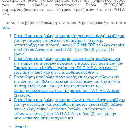
ανωτέρω υπηρεσία, για ένα (1) έτος, εντός του χρηματικού ποσού
των επτά χιλιάδων πεντακοσίων Ευρώ (7.500,00€),
συμπεριλαμβανομένων των νόμιμων κρατήσεων και του Φ.Π.Α.
24%.
Για να κατεβάσετε ολόκληρη την πρόσκληση παρακαλώ πατήστε
εδώ
:
Πρόσκληση υποβολής προσφοράς για την επιλογή αναδόχου
για την παροχή υπηρεσιών συντήρησης- τεχνικής
υποστήριξης του προγράμματος ORIAN-ERP του λογιστηρίου
του Ειδικού Λογαριασμού/Τ.Π.ΑΣ. (Ν.826/78) για ένα (1)
χρόνο.
Πρόσκληση υποβολής προσφορών επιλογής αναδόχου για
την παροχή υπηρεσιών ασφάλισης πυρός των ακινήτων των
Τομέων και του Κλάδου Υγείας του ΤΑ.Π.Α.Σ.Α. για ένα (1)
έτος με την διαδικασία της απευθείας ανάθεσης
Πρόσκληση υποβολής προσφοράς επιλογής αναδόχου για
την υλοποίηση βελτιώσεων και επεκτάσεων του λογισμικού
συστήματος «SoftΟne» για την εξυπηρέτηση των
λειτουργικών αναγκών των Τμημάτων του ΤΑ.Π.Α.Σ.Α. ενός
(1) έτους.
Πρόσκληση υποβολής προσφορών για την επιλογή αναδόχου
για την ανανέωση και αναβάθμιση εκατόν είκοσι (120) αδειών
αντιικού λογισμικού- antivirus (απλών υπολογιστών και
εκδόσεων server) του ΤΑ.Π.Α.Σ.Α. για δύο (2) έτη, με την
διαδικασία της απευθείας ανάθεσ
Έναρξη