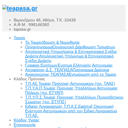
Βερανζέρου 48, Αθήνα, Τ.Κ.:10438
Α.Φ.Μ.: 998146360
tapasa.gr
Ταμείο
Το Ταμείο
Ίδρυση & Νομοθεσία
Οργανόγραμμα
Οργανωτική Διάρθρωση Τμημάτων
Απολογιστικά Υπομνήματα & Επιχειρησιακά Σχέδια
Δράσης
Απολογιστικό Υπόμνημα & Επιχειρησιακό
Σχέδιο Δράσης
Γραφείο Ενσήμων
Ένσημα Ελληνικής Αστυνομίας
Αποφάσεις Δ.Σ. ΤΕΑΠΑΣΑ
Πρόγραμμα Διαύγεια
Ανακοινώσεις ΤΕΑΠΑΣΑ
Ενημέρωση από το Ταμείο
Κλάδος Πρόνοιας
Τ.Π.ΑΣ.
Τομέας Πρόνοιας Αστυνομικών (πρ. ΤΑΑΣ)
Τ.Π.Υ.Α.Π.
Τομέας Προνοιας Υπαλλήλων Αστυνομιας
Πόλεων (πρ. ΕΤΥΑΠ)
Τ.Π.Υ.Π.Σ.
Τομέας Προνοιας Υπαλλήλων Πυροσβστικου
Σώματος (πρ. ΕΤΥΠΣ)
Ειδικός Λογαριασμός Τ.Π.Α.Σ.
Εφάπαξ Οικονομική
Ενίσχυση Αστυνομικών από τον Ειδικό Λογαριασμό
Τ.Π.ΑΣ.
Κλάδος Υγείας
Επικοινωνία