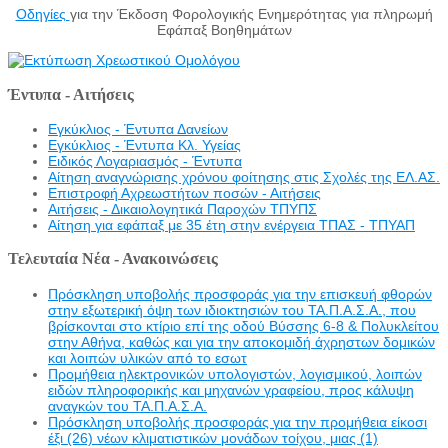
Οδηγίες
για την Έκδοση Φορολογικής Ενημερότητας για πληρωμή
Εφάπαξ Βοηθημάτων
Έντυπα - Αιτήσεις
Εγκύκλιος - Έντυπα Δανείων
Εγκύκλιος - Έντυπα Κλ. Υγείας
Eιδικός Λογαριασμός - Έντυπα
Αίτηση αναγνώρισης χρόνου φοίτησης στις Σχολές της ΕΛ.ΑΣ.
Επιστροφή Αχρεωστήτων ποσών - Αιτήσεις
Αιτήσεις - Δικαιολογητικά Παροχών ΤΠΥΠΣ
Αίτηση για εφάπαξ με 35 έτη στην ενέργεια ΤΠΑΣ - ΤΠΥΑΠ
Τελευταία Νέα - Ανακοινώσεις
Πρόσκληση υποβολής προσφοράς για την επισκευή φθορών
στην εξωτερική όψη των ιδιοκτησιών του ΤΑ.Π.Α.Σ.Α., που
βρίσκονται στο κτίριο επί της οδού Βύσσης 6-8 & Πολυκλείτου
στην Αθήνα, καθώς και για την αποκομιδή άχρηστων δομικών
και λοιπών υλικών από το εσωτ
Προμήθεια ηλεκτρονικών υπολογιστών, λογισμικού, λοιπών
ειδών πληροφορικής και μηχανών γραφείου, προς κάλυψη
αναγκών του ΤΑ.Π.Α.Σ.Α.
Πρόσκληση υποβολής προσφοράς για την προμήθεια είκοσι
έξι (26) νέων κλιματιστικών μονάδων τοίχου, μιας (1)