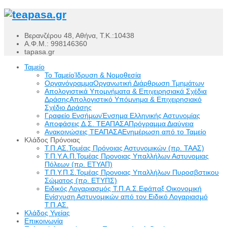
Βερανζέρου 48, Αθήνα, Τ.Κ.:10438
Α.Φ.Μ.: 998146360
tapasa.gr
Ταμείο
Το Ταμείο
Ίδρυση & Νομοθεσία
Οργανόγραμμα
Οργανωτική Διάρθρωση Τμημάτων
Απολογιστικά Υπομνήματα & Επιχειρησιακά Σχέδια
Δράσης
Απολογιστικό Υπόμνημα & Επιχειρησιακό
Σχέδιο Δράσης
Γραφείο Ενσήμων
Ένσημα Ελληνικής Αστυνομίας
Αποφάσεις Δ.Σ. ΤΕΑΠΑΣΑ
Πρόγραμμα Διαύγεια
Ανακοινώσεις ΤΕΑΠΑΣΑ
Ενημέρωση από το Ταμείο
Κλάδος Πρόνοιας
Τ.Π.ΑΣ.
Τομέας Πρόνοιας Αστυνομικών (πρ. ΤΑΑΣ)
Τ.Π.Υ.Α.Π.
Τομέας Προνοιας Υπαλλήλων Αστυνομιας
Πόλεων (πρ. ΕΤΥΑΠ)
Τ.Π.Υ.Π.Σ.
Τομέας Προνοιας Υπαλλήλων Πυροσβστικου
Σώματος (πρ. ΕΤΥΠΣ)
Ειδικός Λογαριασμός Τ.Π.Α.Σ.
Εφάπαξ Οικονομική
Ενίσχυση Αστυνομικών από τον Ειδικό Λογαριασμό
Τ.Π.ΑΣ.
Κλάδος Υγείας
Επικοινωνία