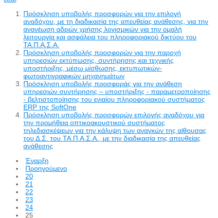
Πρόσκληση υποβολής προσφορών για την επιλογή
αναδόχου, με τη διαδικασία της απευθείας ανάθεσης, για την
ανανέωση αδειών χρήσης λογισμικών για την ομαλή
λειτουργία και ασφάλεια του πληροφοριακού δικτύου του
ΤΑ.Π.Α.Σ.Α.
Πρόσκληση υποβολής προσφορών για την παροχή
υπηρεσιών εκτύπωσης, συντήρησης και τεχνικής
υποστήριξης, μέσω μίσθωσης, εκτυπωτικών-
φωτοαντιγραφικών μηχανημάτων
Πρόσκληση υποβολής προσφοράς για την ανάθεση
υπηρεσιών συντήρησης – υποστήριξης - παραμετροποίησης
- βελτιστοποίησης του ενιαίου πληροφοριακού συστήματος
ERP της SoftOne
Πρόσκληση υποβολής προσφορών επιλογής αναδόχου για
την προμήθεια οπτικοακουστικού συστήματος
τηλεδιασκέψεων για την κάλυψη των αναγκών της αίθουσας
του Δ.Σ. του ΤΑ.Π.Α.Σ.Α., με την διαδικασία της απευθείας
ανάθεσης
Έναρξη
Προηγούμενο
20
21
22
23
24
25