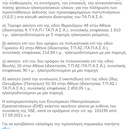
την επιθεώρηση, τη συντήρηση, την επισκευή, την αντικατάσταση
πάσης φύσεων ηλεκτρολογικών υλικών, για την πλλήρωση των
προϋποθέσεων έκδοσης των προαναφερόμενων πιστοποιήσεων
(Υ.Δ.Ε.) στα κάτωθι ακίνητα ιδιοκτησίας του ΤΑ.Π.Α.Σ.Α.:
α) 7όροφο ακίνητο επί της οδού Βερανζέρου 48 στην Αθήνα
(ιδιοκτησίας Κ.Υ.Υ.Α.Π./ ΤΑ.Π.Α.Σ.Α.), συνολικής επιφάνειας 1.810
τ.μ., ηλεκτροδοτούμενο με 5 παροχές ηλεκτρικού ρεύματος,
β) ακίνητο επί του 3ου ορόφου σε πολυκατοικία επί της οδού
Γερανίου 41 στην Αθήνα (ιδιοκτησίας Τ.Π.ΑΣ./ΤΑ.Π.Α.Σ.Α.),
συνολικής επιφάνειας 214,84 τ.μ., ηλεκτροδοτούμενο με μία παροχή,
γ) ακίνητο επί του 3ου ορόφου σε πολυκατοικία επί της οδού
Βουλής 16 στην Αθήνα (ιδιοκτησίας Τ.Π.ΑΣ./ΤΑ.Π.Α.Σ.Α.), συνολικής
επιφάνειας 90 τ.μ., ηλεκτροδοτούμενο με μία παροχή
δ) ακίνητο (από την συνένωση 2 οικοπέδων) επί της οδού 28ης
Οκτωβρίου (Πατησίων) 91-93 στην Αθήνα (ιδιοκτησίας Τ.Π.ΑΣ./
ΤΑ.Π.Α.Σ.Α.), συνολικής επιφάνειας 2.450,05 τ.μ.,
ηλεκτροδοτούμενο με μία παροχή.
Η κατηγοριοποίηση των Εσωτερικών Ηλεκτρολογικών
Εγκαταστάσεων (ΕΗΕ) εκάστου ακινήτου γίνεται με ευθύνη του
συντάκτη της ΥΔΕ, κατά τα οριζόμενα στην υπ’ αρ. 101195 από
17.09.2021 υ.α.
Για να κατεβάσετε ολόκληρη την πρόσκληση παρακαλώ πατήστε
εδώ
: