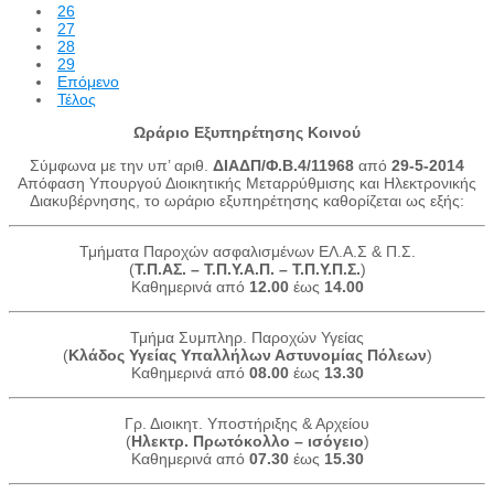
26
27
28
29
Επόμενο
Τέλος
Ωράριο Εξυπηρέτησης Κοινού
Σύμφωνα με την υπ’ αριθ.
ΔΙΑΔΠ/Φ.Β.4/11968
από
29-5-2014
Απόφαση Υπουργού Διοικητικής Μεταρρύθμισης και Ηλεκτρονικής
Διακυβέρνησης, το ωράριο εξυπηρέτησης καθορίζεται ως εξής:
Τμήματα Παροχών ασφαλισμένων ΕΛ.Α.Σ & Π.Σ.
(
Τ.Π.ΑΣ. – Τ.Π.Υ.Α.Π. – Τ.Π.Υ.Π.Σ.
)
Καθημερινά από
12.00
έως
14.00
Τμήμα Συμπληρ. Παροχών Υγείας
(
Κλάδος Υγείας Υπαλλήλων Αστυνομίας Πόλεων
)
Καθημερινά από
08.00
έως
13.30
Γρ. Διοικητ. Υποστήριξης & Αρχείου
(
Ηλεκτρ. Πρωτόκολλο – ισόγειο
)
Καθημερινά από
07.30
έως
15.30