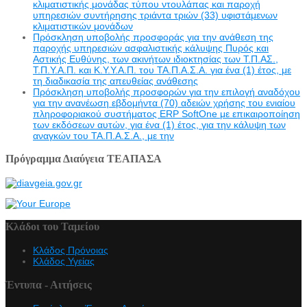
κλιματιστικής μονάδας τύπου ντουλάπας και παροχή
υπηρεσιών συντήρησης τριάντα τριών (33) υφιστάμενων
κλιματιστικών μονάδων
Πρόσκληση υποβολής προσφοράς για την ανάθεση της
παροχής υπηρεσιών ασφαλιστικής κάλυψης Πυρός και
Αστικής Ευθύνης, των ακινήτων ιδιοκτησίας των Τ.Π.ΑΣ.,
Τ.Π.Υ.Α.Π. και Κ.Υ.Υ.Α.Π. του ΤΑ.Π.Α.Σ.Α. για ένα (1) έτος, με
τη διαδικασία της απευθείας ανάθεσης
Πρόσκληση υποβολής προσφορών για την επιλογή αναδόχου
για την ανανέωση εβδομήντα (70) αδειών χρήσης του ενιαίου
πληροφοριακού συστήματος ERP SoftOne με επικαιροποίηση
των εκδόσεων αυτών, για ένα (1) έτος, για την κάλυψη των
αναγκών του ΤΑ.Π.Α.Σ.Α., με την
Πρόγραμμα Διαύγεια ΤΕΑΠΑΣΑ
Κλάδοι του Ταμείου
Κλάδος Πρόνοιας
Κλάδος Υγείας
Έντυπα - Αιτήσεις